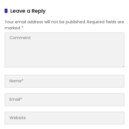
ke-1 Kodam XXI/Radin
06/Natar Gembleng
Inten
Paskibra di Dua
Leave a Reply
Kecamatan Jelang HUT RI
ke-81
Your email address will not be published.
Required fields are
marked
*