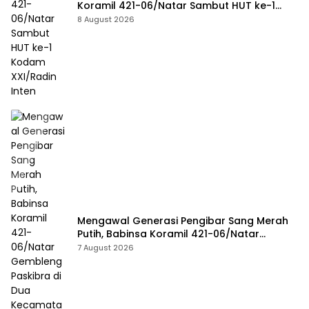
Koramil 421-06/Natar Sambut HUT ke-1
Kodam XXI/Radin Inten
8 August 2026
Mengawal Generasi Pengibar Sang Merah
Putih, Babinsa Koramil 421-06/Natar
Gembleng Paskibra di Dua Kecamatan
7 August 2026
Jelang HUT RI ke-81