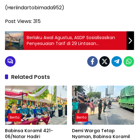
(Heriindartobimada952)
Post Views:
315
Berlaku Awal Agustus, ASDP Sosialisasikan
Penyesuaian Tarif di 29 Lintasan
Penyeberangan
Related Posts
Berita
Berita
Babinsa Koramil 421-
Demi Warga Tetap
06/Natar Hadiri
Nyaman, Babinsa Koramil