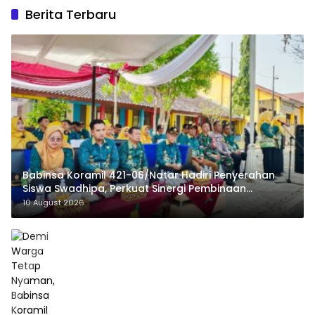
Berita Terbaru
Babinsa Koramil 421-06/Natar Hadiri Penyerahan
Siswa Swadhipa, Perkuat Sinergi Pembinaan
Generasi Muda
10 August 2026