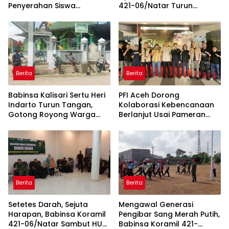
Penyerahan Siswa
421-06/Natar Turun
Swadhipa, Perkuat Sinergi
Tangan Atur Lalu Lintas di
Pembinaan Generasi Muda
Depan Masjid Baiturrohim
Berita
Berita
Babinsa Kalisari Sertu Heri
PFI Aceh Dorong
Indarto Turun Tangan,
Kolaborasi Kebencanaan
Gotong Royong Warga
Berlanjut Usai Pameran
Percantik Masjid
“Prahara Pulau Emas”
Miftahussalam
Berita
Berita
Setetes Darah, Sejuta
Mengawal Generasi
Harapan, Babinsa Koramil
Pengibar Sang Merah Putih,
421-06/Natar Sambut HUT
Babinsa Koramil 421-