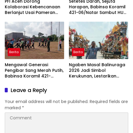
PFI Aceh Dorong
Setetes Darah, Sejuta
Kolaborasi Kebencanaan
Harapan, Babinsa Koramil
Berlanjut Usai Pameran
421-06/Natar Sambut HUT
“Prahara Pulau Emas”
ke-1 Kodam XXI/Radin
Inten
Berita
Berita
Mengawal Generasi
Ngaben Masal Balinuraga
Pengibar Sang Merah Putih,
2026 Jadi Simbol
Babinsa Koramil 421-
Kerukunan, Lestarikan
06/Natar Gembleng
Budaya dan Dorong
Paskibra di Dua
Pariwisata Lampung
Leave a Reply
Kecamatan Jelang HUT RI
Selatan
ke-81
Your email address will not be published.
Required fields are
marked
*