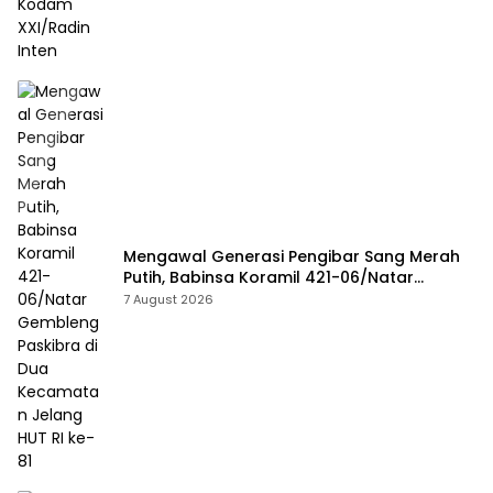
Mengawal Generasi Pengibar Sang Merah
Putih, Babinsa Koramil 421-06/Natar
Gembleng Paskibra di Dua Kecamatan
7 August 2026
Jelang HUT RI ke-81