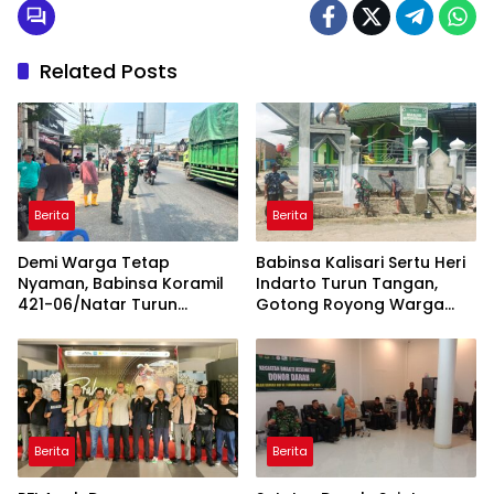
Related Posts
Berita
Berita
Demi Warga Tetap
Babinsa Kalisari Sertu Heri
Nyaman, Babinsa Koramil
Indarto Turun Tangan,
421-06/Natar Turun
Gotong Royong Warga
Tangan Atur Lalu Lintas di
Percantik Masjid
Depan Masjid Baiturrohim
Miftahussalam
Berita
Berita