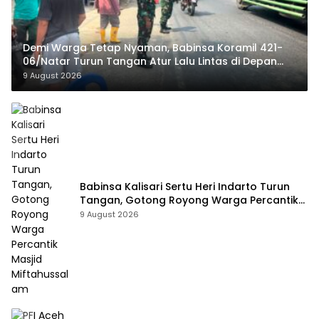
Demi Warga Tetap Nyaman, Babinsa Koramil 421-
06/Natar Turun Tangan Atur Lalu Lintas di Depan
Masjid Baiturrohim
9 August 2026
Babinsa Kalisari Sertu Heri Indarto Turun
Tangan, Gotong Royong Warga Percantik
Masjid Miftahussalam
9 August 2026