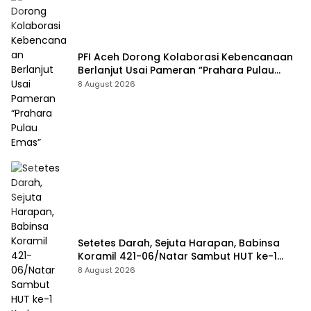
PFI Aceh Dorong Kolaborasi Kebencanaan
Berlanjut Usai Pameran “Prahara Pulau
Emas”
8 August 2026
Setetes Darah, Sejuta Harapan, Babinsa
Koramil 421-06/Natar Sambut HUT ke-1
Kodam XXI/Radin Inten
8 August 2026