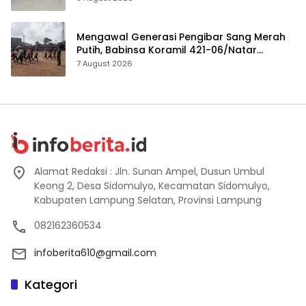
Mengawal Generasi Pengibar Sang Merah
Putih, Babinsa Koramil 421-06/Natar
Gembleng Paskibra di Dua Kecamatan
7 August 2026
Jelang HUT RI ke-81
Alamat Redaksi : Jln. Sunan Ampel, Dusun Umbul
Keong 2, Desa Sidomulyo, Kecamatan Sidomulyo,
Kabupaten Lampung Selatan, Provinsi Lampung
082162360534
infoberita610@gmail.com
Kategori