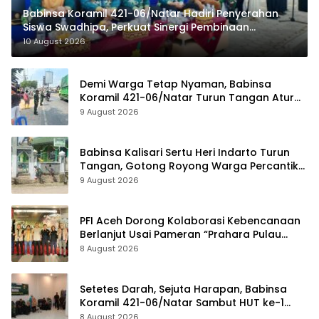
Babinsa Koramil 421-06/Natar Hadiri Penyerahan
Siswa Swadhipa, Perkuat Sinergi Pembinaan
Generasi Muda
10 August 2026
Demi Warga Tetap Nyaman, Babinsa
Koramil 421-06/Natar Turun Tangan Atur
Lalu Lintas di Depan Masjid Baiturrohim
9 August 2026
Babinsa Kalisari Sertu Heri Indarto Turun
Tangan, Gotong Royong Warga Percantik
Masjid Miftahussalam
9 August 2026
PFI Aceh Dorong Kolaborasi Kebencanaan
Berlanjut Usai Pameran “Prahara Pulau
Emas”
8 August 2026
Setetes Darah, Sejuta Harapan, Babinsa
Koramil 421-06/Natar Sambut HUT ke-1
Kodam XXI/Radin Inten
8 August 2026