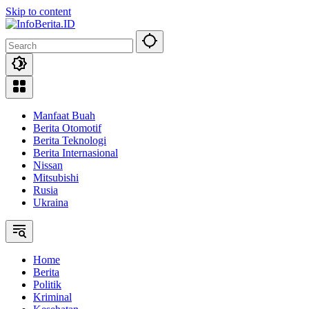
Skip to content
Manfaat Buah
Berita Otomotif
Berita Teknologi
Berita Internasional
Nissan
Mitsubishi
Rusia
Ukraina
Home
Berita
Politik
Kriminal