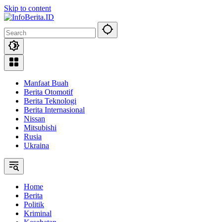
Skip to content
Manfaat Buah
Berita Otomotif
Berita Teknologi
Berita Internasional
Nissan
Mitsubishi
Rusia
Ukraina
Home
Berita
Politik
Kriminal