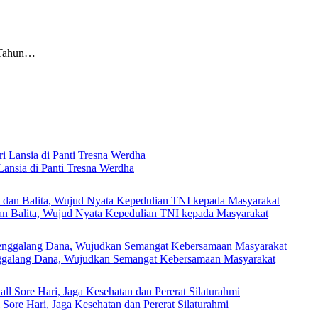
 Tahun…
ansia di Panti Tresna Werdha
n Balita, Wujud Nyata Kepedulian TNI kepada Masyarakat
galang Dana, Wujudkan Semangat Kebersamaan Masyarakat
ore Hari, Jaga Kesehatan dan Pererat Silaturahmi