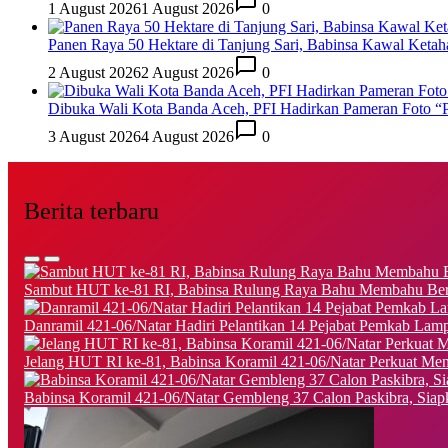
1 August 2026
1 August 2026
0
Panen Raya 50 Hektare di Tanjung Sari, Babinsa Kawal Ketaha
2 August 2026
2 August 2026
0
Dibuka Wali Kota Banda Aceh, PFI Hadirkan Pameran Foto “
3 August 2026
4 August 2026
0
Berita terbaru
Sambut HUT ke-81 RI, Babinsa Rulung Raya Bahu Membahu Bers
Danramil 421-06/Natar Hadiri Pelantikan 14 Pejabat Pemkab Lamp
Jelang HUT RI ke-81, Babinsa Koramil 421-06/Natar Perkuat Ment
Babinsa Koramil 421-06/Natar Gembleng 37 Calon Paskibra, Sia