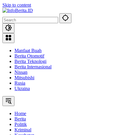
Skip to content
Manfaat Buah
Berita Otomotif
Berita Teknologi
Berita Internasional
Nissan
Mitsubishi
Rusia
Ukraina
Home
Berita
Politik
Kriminal