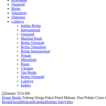
Kesehatan
Otomotif
Berita
Teknologi
Olahraga
Lainnya
Indeks Berita
Internasional
Otomotif
Manfaat Buah
Berita Otomotif
Berita Teknologi
Berita Internasional
Nissan
Mitsubishi
Rusia
Ukraina
Tag Berita
Berita Otomotif
Lainnya
Indeks
Home
Berita
Todong Warga Pakai Pistol Mainan, Dua Pelaku Curas
Berita
Daerah
Hukum
Kriminal
Sekilas Info
Video