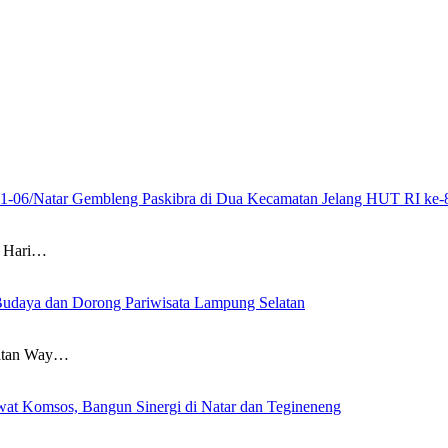
21-06/Natar Gembleng Paskibra di Dua Kecamatan Jelang HUT RI ke-
 Hari…
Budaya dan Dorong Pariwisata Lampung Selatan
atan Way…
at Komsos, Bangun Sinergi di Natar dan Tegineneng