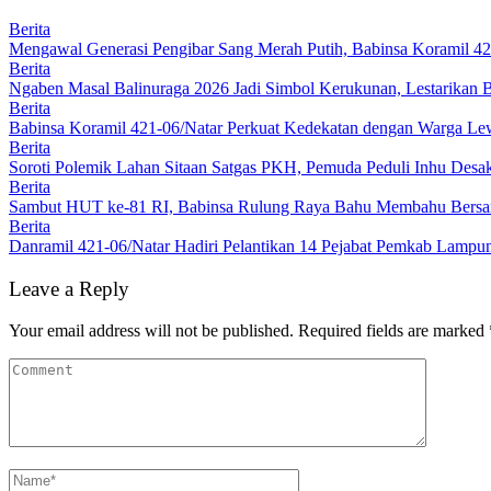
Berita
Mengawal Generasi Pengibar Sang Merah Putih, Babinsa Koramil 4
Berita
Ngaben Masal Balinuraga 2026 Jadi Simbol Kerukunan, Lestarikan 
Berita
Babinsa Koramil 421-06/Natar Perkuat Kedekatan dengan Warga Lew
Berita
Soroti Polemik Lahan Sitaan Satgas PKH, Pemuda Peduli Inhu Des
Berita
Sambut HUT ke-81 RI, Babinsa Rulung Raya Bahu Membahu Bersam
Berita
Danramil 421-06/Natar Hadiri Pelantikan 14 Pejabat Pemkab Lampun
Leave a Reply
Your email address will not be published.
Required fields are marked