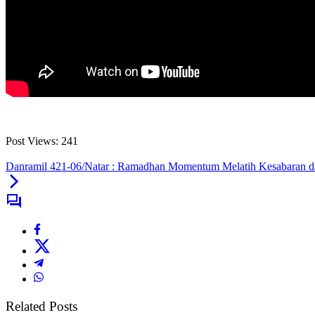
Post Views:
241
Danramil 421-06/Natar : Ramadhan Momentum Melatih Kesabaran d
Related Posts