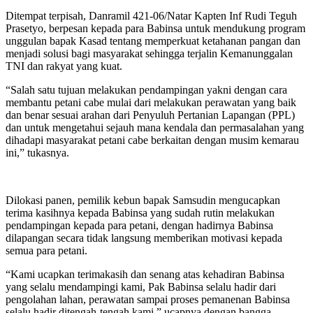
Ditempat terpisah, Danramil 421-06/Natar Kapten Inf Rudi Teguh
Prasetyo, berpesan kepada para Babinsa untuk mendukung program
unggulan bapak Kasad tentang memperkuat ketahanan pangan dan
menjadi solusi bagi masyarakat sehingga terjalin Kemanunggalan
TNI dan rakyat yang kuat.
“Salah satu tujuan melakukan pendampingan yakni dengan cara
membantu petani cabe mulai dari melakukan perawatan yang baik
dan benar sesuai arahan dari Penyuluh Pertanian Lapangan (PPL)
dan untuk mengetahui sejauh mana kendala dan permasalahan yang
dihadapi masyarakat petani cabe berkaitan dengan musim kemarau
ini,” tukasnya.
Dilokasi panen, pemilik kebun bapak Samsudin mengucapkan
terima kasihnya kepada Babinsa yang sudah rutin melakukan
pendampingan kepada para petani, dengan hadirnya Babinsa
dilapangan secara tidak langsung memberikan motivasi kepada
semua para petani.
“Kami ucapkan terimakasih dan senang atas kehadiran Babinsa
yang selalu mendampingi kami, Pak Babinsa selalu hadir dari
pengolahan lahan, perawatan sampai proses pemanenan Babinsa
selalu hadir ditengah-tengah kami,” ucapnya dengan bangga.