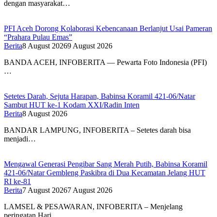
dengan masyarakat…
PFI Aceh Dorong Kolaborasi Kebencanaan Berlanjut Usai Pameran
“Prahara Pulau Emas”
Berita
8 August 2026
9 August 2026
BANDA ACEH, INFOBERITA — Pewarta Foto Indonesia (PFI)
…
Setetes Darah, Sejuta Harapan, Babinsa Koramil 421-06/Natar
Sambut HUT ke-1 Kodam XXI/Radin Inten
Berita
8 August 2026
BANDAR LAMPUNG, INFOBERITA – Setetes darah bisa
menjadi…
Mengawal Generasi Pengibar Sang Merah Putih, Babinsa Koramil
421-06/Natar Gembleng Paskibra di Dua Kecamatan Jelang HUT
RI ke-81
Berita
7 August 2026
7 August 2026
LAMSEL & PESAWARAN, INFOBERITA – Menjelang
peringatan Hari…