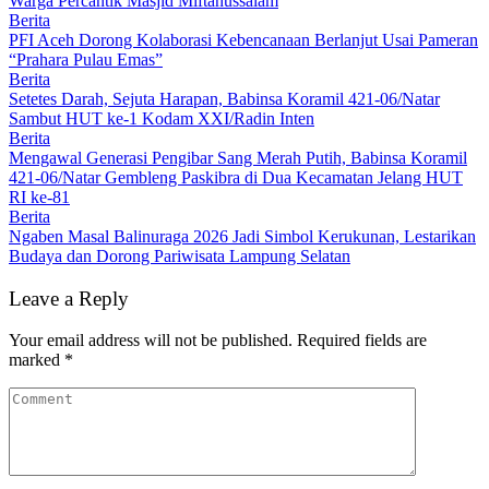
Warga Percantik Masjid Miftahussalam
Berita
PFI Aceh Dorong Kolaborasi Kebencanaan Berlanjut Usai Pameran
“Prahara Pulau Emas”
Berita
Setetes Darah, Sejuta Harapan, Babinsa Koramil 421-06/Natar
Sambut HUT ke-1 Kodam XXI/Radin Inten
Berita
Mengawal Generasi Pengibar Sang Merah Putih, Babinsa Koramil
421-06/Natar Gembleng Paskibra di Dua Kecamatan Jelang HUT
RI ke-81
Berita
Ngaben Masal Balinuraga 2026 Jadi Simbol Kerukunan, Lestarikan
Budaya dan Dorong Pariwisata Lampung Selatan
Leave a Reply
Your email address will not be published.
Required fields are
marked
*