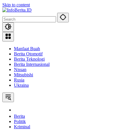
Skip to content
Manfaat Buah
Berita Otomotif
Berita Teknologi
Berita Internasional
Nissan
Mitsubishi
Rusia
Ukraina
Home
Berita
Politik
Kriminal