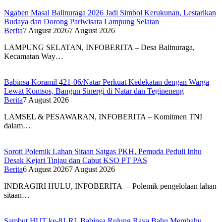
Ngaben Masal Balinuraga 2026 Jadi Simbol Kerukunan, Lestarikan
Budaya dan Dorong Pariwisata Lampung Selatan
Berita
7 August 2026
7 August 2026
LAMPUNG SELATAN, INFOBERITA – Desa Balinuraga,
Kecamatan Way…
Babinsa Koramil 421-06/Natar Perkuat Kedekatan dengan Warga
Lewat Komsos, Bangun Sinergi di Natar dan Tegineneng
Berita
7 August 2026
LAMSEL & PESAWARAN, INFOBERITA – Komitmen TNI
dalam…
Soroti Polemik Lahan Sitaan Satgas PKH, Pemuda Peduli Inhu
Desak Kejari Tinjau dan Cabut KSO PT PAS
Berita
6 August 2026
7 August 2026
INDRAGIRI HULU, INFOBERITA – Polemik pengelolaan lahan
sitaan…
Sambut HUT ke-81 RI, Babinsa Rulung Raya Bahu Membahu