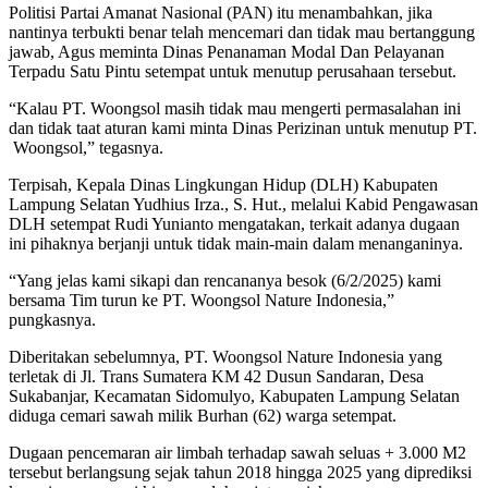
Politisi Partai Amanat Nasional (PAN) itu menambahkan, jika
nantinya terbukti benar telah mencemari dan tidak mau bertanggung
jawab, Agus meminta Dinas Penanaman Modal Dan Pelayanan
Terpadu Satu Pintu setempat untuk menutup perusahaan tersebut.
“Kalau PT. Woongsol masih tidak mau mengerti permasalahan ini
dan tidak taat aturan kami minta Dinas Perizinan untuk menutup PT.
Woongsol,” tegasnya.
Terpisah, Kepala Dinas Lingkungan Hidup (DLH) Kabupaten
Lampung Selatan Yudhius Irza., S. Hut., melalui Kabid Pengawasan
DLH setempat Rudi Yunianto mengatakan, terkait adanya dugaan
ini pihaknya berjanji untuk tidak main-main dalam menanganinya.
“Yang jelas kami sikapi dan rencananya besok (6/2/2025) kami
bersama Tim turun ke PT. Woongsol Nature Indonesia,”
pungkasnya.
Diberitakan sebelumnya, PT. Woongsol Nature Indonesia yang
terletak di Jl. Trans Sumatera KM 42 Dusun Sandaran, Desa
Sukabanjar, Kecamatan Sidomulyo, Kabupaten Lampung Selatan
diduga cemari sawah milik Burhan (62) warga setempat.
Dugaan pencemaran air limbah terhadap sawah seluas + 3.000 M2
tersebut berlangsung sejak tahun 2018 hingga 2025 yang diprediksi