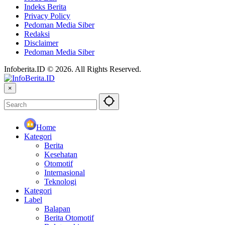
Indeks Berita
Privacy Policy
Pedoman Media Siber
Redaksi
Disclaimer
Pedoman Media Siber
Infoberita.ID © 2026. All Rights Reserved.
×
Home
Kategori
Berita
Kesehatan
Otomotif
Internasional
Teknologi
Kategori
Label
Balapan
Berita Otomotif