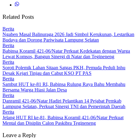
Related Posts
Berita
Ngaben Masal Balinuraga 2026 Jadi Simbol Kerukunan, Lestarikan
Budaya dan Dorong Pariwisata Lampung Selatan
Berita
Babinsa Koramil 421-06/Natar Perkuat Kedekatan dengan Warga
Lewat Komsos, Bangun Sinergi di Natar dan Tegineneng
Berita
Soroti Polemik Lahan Sitaan Satgas PKH, Pemuda Peduli Inhu
Desak Kejari Tinjau dan Cabut KSO PT PAS
Berita
Sambut HUT ke-81 RI, Babinsa Rulung Raya Bahu Membahu
Bersama Warga Hiasi Jalan Desa
Berita
Danramil 421-06/Natar Hadiri Pelantikan 14 Pejabat Pemkab
Lampung Selatan, Perkuat Sinergi TNI dan Pemerintah Daerah
Berita
Jelang HUT RI ke-81, Babinsa Koramil 421-06/Natar Perkuat
Mental dan Disiplin Calon Paskibra Tegineneng
Leave a Reply