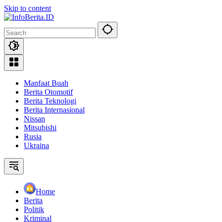
Skip to content
Manfaat Buah
Berita Otomotif
Berita Teknologi
Berita Internasional
Nissan
Mitsubishi
Rusia
Ukraina
Home
Berita
Politik
Kriminal