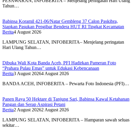
PESAWARAN, INFOBERITA – Menjelang peringatan Hari Ulang
Tahun…
Babinsa Koramil 421-06/Natar Gembleng 37 Calon Paskibra,
Siapkan Pasukan Pengibar Bendera HUT RI Tingkat Kecamatan
Berita
4 August 2026
LAMPUNG SELATAN, INFOBERITA– Menjelang peringatan
Hari Ulang Tahun…
Dibuka Wali Kota Banda Aceh, PFI Hadirkan Pameran Foto
“Prahara Pulau Emas” untuk Edukasi Kebencanaan
Berita
3 August 2026
4 August 2026
BANDA ACEH, INFOBERITA – Pewarta Foto Indonesia (PFI)…
Panen Raya 50 Hektare di Tanjung Sari, Babinsa Kawal Ketahanan
Pangan dan Serap Aspirasi Petani
Berita
2 August 2026
2 August 2026
LAMPUNG SELATAN, INFOBERITA – Hamparan sawah seluas
sekitar…