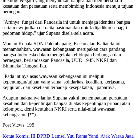
Ideologi Negara yang menyatukan bangsa dan memperkokoh
kesatuan dan persatuan serta membimbing Indonesia menuju tujuan
bernegara.
“Artinya, fungsi dari Pancasila ini untuk menjaga identitas bangsa
serta mewujudkan cita-cita nasional dan untuk dijadikan sebagai
pedoman hidup,” ujar Supana disela-sela acara.
Mantan Kepala SDN Palembapang, Kecamatan Kalianda ini
menambahkan, wawasan kebangsaan merupakan cara pandang
bangsa Indonesia dalam mengelola kehidupan berbangsa dan
bernegara, berlandaskan Pancasila, UUD 1945, NKRI dan
Bhinneka Tunggal Ika.
“Pada intinya asas wawasan kebangsaan ini meliputi
kepentingan/tujuan yang sama, solidaritas, keadilan, kerjasama,
kejujuran, dan kesetiaan terhadap kesepakatan,” paparnya.
Adapun maknanya lanjut Supana yakni menempatkan persatuan,
kesatuan dan kepentingan bangsa di atas kepentingan pribadi atau
kelompok, demi keutuhan NKRI serta nilai-nilai wawasan
kebangsaan.
(**)
Post Views:
195
Ketua Komisi III DPRD Lamsel Yuti Rama Yanti, Ajak Warga Jaga