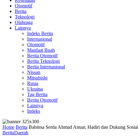
Kesehatan
Otomotif
Berita
Teknologi
Olahraga
Lainnya
Indeks Berita
Internasional
Otomotif
Manfaat Buah
Berita Otomotif
Berita Teknologi
Berita Internasional
Nissan
Mitsubishi
Rusia
Ukraina
Tag Berita
Berita Otomotif
Lainnya
Indeks
Home
Berita
Babinsa Serda Ahmad Anuar, Hadiri dan Dukung Sosi
Berita
Daerah