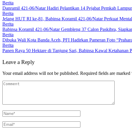
Berita
Danramil 421-06/Natar Hadiri Pelantikan 14 Pejabat Pemkab Lampun
Berita
Jelang HUT RI ke-81, Babinsa Koramil 421-06/Natar Perkuat Mental
Berita
Babinsa Koramil 421-06/Natar Gembleng 37 Calon Paskibra, Siapk
Berita
Dibuka Wali Kota Banda Aceh, PFI Hadirkan Pameran Foto “Prahar
Berita
Panen Raya 50 Hektare di Tanjung Sari, Babinsa Kawal Ketahanan P
Leave a Reply
Your email address will not be published.
Required fields are marked