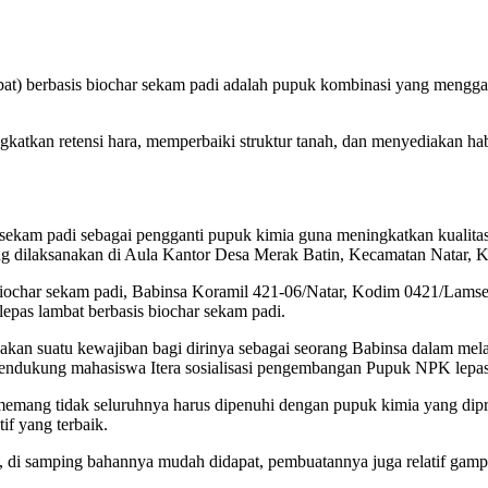
at) berbasis biochar sekam padi adalah pupuk kombinasi yang meng
gkatkan retensi hara, memperbaiki struktur tanah, dan menyediakan 
ekam padi sebagai pengganti pupuk kimia guna meningkatkan kualitas 
ng dilaksanakan di Aula Kantor Desa Merak Batin, Kecamatan Natar, 
biochar sekam padi, Babinsa Koramil 421-06/Natar, Kodim 0421/Lams
pas lambat berbasis biochar sekam padi.
an suatu kewajiban bagi dirinya sebagai seorang Babinsa dalam me
mendukung mahasiswa Itera sosialisasi pengembangan Pupuk NPK lepas 
emang tidak seluruhnya harus dipenuhi dengan pupuk kimia yang dipro
if yang terbaik.
di samping bahannya mudah didapat, pembuatannya juga relatif gamp