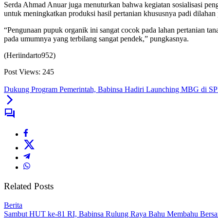
Serda Ahmad Anuar juga menuturkan bahwa kegiatan sosialisasi pen
untuk meningkatkan produksi hasil pertanian khususnya padi dilahan 
“Pengunaan pupuk organik ini sangat cocok pada lahan pertanian ta
pada umumnya yang terbilang sangat pendek,” pungkasnya.
(Heriindarto952)
Post Views:
245
Dukung Program Pemerintah, Babinsa Hadiri Launching MBG di S
Related Posts
Berita
Sambut HUT ke-81 RI, Babinsa Rulung Raya Bahu Membahu Bersam