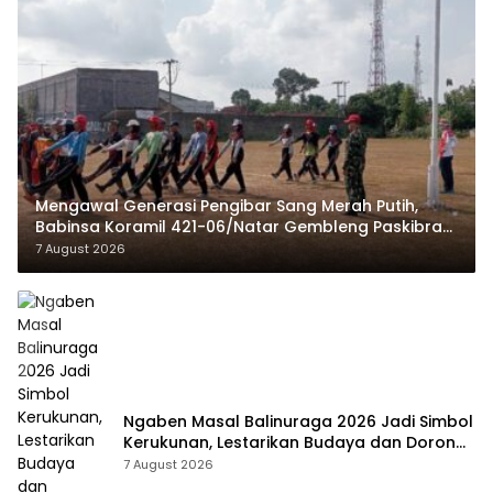
Mengawal Generasi Pengibar Sang Merah Putih,
Babinsa Koramil 421-06/Natar Gembleng Paskibra
di Dua Kecamatan Jelang HUT RI ke-81
7 August 2026
Ngaben Masal Balinuraga 2026 Jadi Simbol
Kerukunan, Lestarikan Budaya dan Dorong
Pariwisata Lampung Selatan
7 August 2026