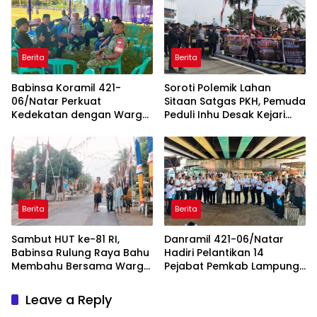
Kecamatan Jelang HUT RI
Selatan
ke-81
Berita
Berita
Babinsa Koramil 421-
Soroti Polemik Lahan
06/Natar Perkuat
Sitaan Satgas PKH, Pemuda
Kedekatan dengan Warga
Peduli Inhu Desak Kejari
Lewat Komsos, Bangun
Tinjau dan Cabut KSO PT
Sinergi di Natar dan
PAS
Tegineneng
Berita
Berita
Sambut HUT ke-81 RI,
Danramil 421-06/Natar
Babinsa Rulung Raya Bahu
Hadiri Pelantikan 14
Membahu Bersama Warga
Pejabat Pemkab Lampung
Hiasi Jalan Desa
Selatan, Perkuat Sinergi TNI
dan Pemerintah Daerah
Leave a Reply