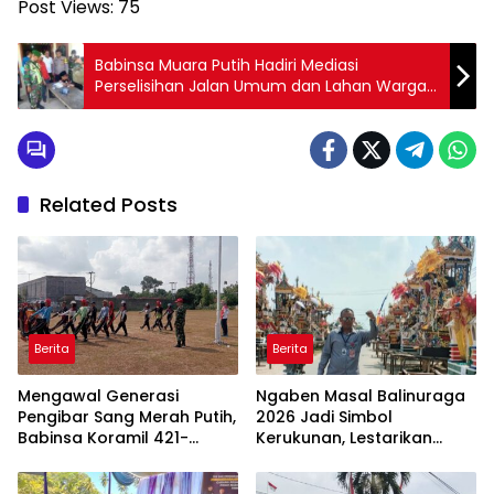
Post Views:
75
Babinsa Muara Putih Hadiri Mediasi
Perselisihan Jalan Umum dan Lahan Warga,
Situasi Berlangsung Kondusif
Related Posts
Berita
Berita
Mengawal Generasi
Ngaben Masal Balinuraga
Pengibar Sang Merah Putih,
2026 Jadi Simbol
Babinsa Koramil 421-
Kerukunan, Lestarikan
06/Natar Gembleng
Budaya dan Dorong
Paskibra di Dua
Pariwisata Lampung