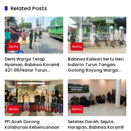
Related Posts
Berita
Berita
Demi Warga Tetap
Babinsa Kalisari Sertu Heri
Nyaman, Babinsa Koramil
Indarto Turun Tangan,
421-06/Natar Turun
Gotong Royong Warga
Tangan Atur Lalu Lintas di
Percantik Masjid
Depan Masjid Baiturrohim
Miftahussalam
Berita
Berita
PFI Aceh Dorong
Setetes Darah, Sejuta
Kolaborasi Kebencanaan
Harapan, Babinsa Koramil