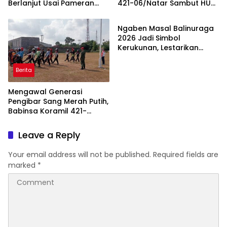
Berlanjut Usai Pameran
421-06/Natar Sambut HUT
Berita
“Prahara Pulau Emas”
ke-1 Kodam XXI/Radin
Inten
Ngaben Masal Balinuraga
2026 Jadi Simbol
Kerukunan, Lestarikan
Budaya dan Dorong
Pariwisata Lampung
Berita
Selatan
Mengawal Generasi
Pengibar Sang Merah Putih,
Babinsa Koramil 421-
06/Natar Gembleng
Paskibra di Dua
Leave a Reply
Kecamatan Jelang HUT RI
ke-81
Your email address will not be published.
Required fields are
marked
*