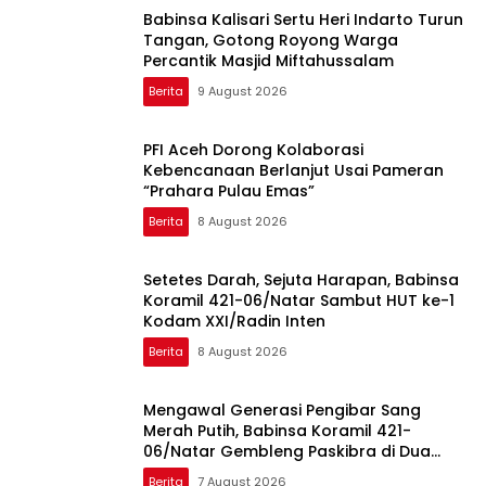
Babinsa Kalisari Sertu Heri Indarto Turun
Tangan, Gotong Royong Warga
Percantik Masjid Miftahussalam
Berita
9 August 2026
PFI Aceh Dorong Kolaborasi
Kebencanaan Berlanjut Usai Pameran
“Prahara Pulau Emas”
Berita
8 August 2026
Setetes Darah, Sejuta Harapan, Babinsa
Koramil 421-06/Natar Sambut HUT ke-1
Kodam XXI/Radin Inten
Berita
8 August 2026
Mengawal Generasi Pengibar Sang
Merah Putih, Babinsa Koramil 421-
06/Natar Gembleng Paskibra di Dua
Kecamatan Jelang HUT RI ke-81
Berita
7 August 2026