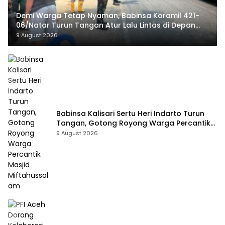
Demi Warga Tetap Nyaman, Babinsa Koramil 421-
06/Natar Turun Tangan Atur Lalu Lintas di Depan
Masjid Baiturrohim
9 August 2026
Babinsa Kalisari Sertu Heri Indarto Turun
Tangan, Gotong Royong Warga Percantik
Masjid Miftahussalam
9 August 2026