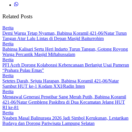
Related Posts
Berita
Demi Warga Tetap Nyaman, Babinsa Koramil 421-06/Natar Turun
Tangan Atur Lalu Lintas di Depan Masjid Baiturrohim
Berita
Babinsa Kalisari Sertu Heri Indarto Turun Tangan, Gotong Royong
Warga Percantik Masjid Miftahussalam
Berita
PFI Aceh Dorong Kolaborasi Kebencanaan Berlanjut Usai Pameran
“Prahara Pulau Emas”
Berita
Setetes Darah, Sejuta Harapan, Babinsa Koramil 421-06/Natar
Sambut HUT ke-1 Kodam XXI/Radin Inten
Berita
Mengawal Generasi Pengibar Sang Merah Putih, Babinsa Koramil
421-06/Natar Gembleng Paskibra di Dua Kecamatan Jelang HUT
RI ke-81
Berita
Ngaben Masal Balinuraga 2026 Jadi Simbol Kerukunan, Lestarikan
Budaya dan Dorong Pariwisata Lampung Selatan