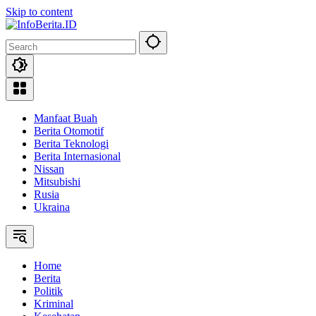
Skip to content
Manfaat Buah
Berita Otomotif
Berita Teknologi
Berita Internasional
Nissan
Mitsubishi
Rusia
Ukraina
Home
Berita
Politik
Kriminal