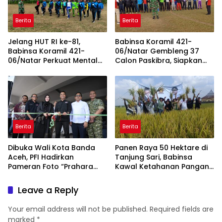
Berita
Berita
Jelang HUT RI ke-81,
Babinsa Koramil 421-
Babinsa Koramil 421-
06/Natar Gembleng 37
06/Natar Perkuat Mental
Calon Paskibra, Siapkan
dan Disiplin Calon Paskibra
Pasukan Pengibar Bendera
Tegineneng
HUT RI Tingkat Kecamatan
Berita
Berita
Dibuka Wali Kota Banda
Panen Raya 50 Hektare di
Aceh, PFI Hadirkan
Tanjung Sari, Babinsa
Pameran Foto “Prahara
Kawal Ketahanan Pangan
Pulau Emas” untuk Edukasi
dan Serap Aspirasi Petani
Kebencanaan
Leave a Reply
Your email address will not be published.
Required fields are
marked
*