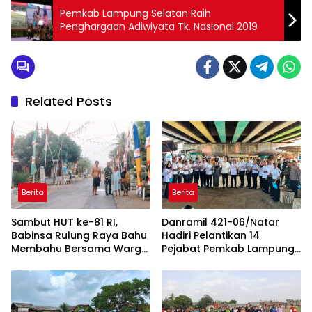
Pemkab Lampung Selatan Raih
Penghargaan Adiwiyata Tk. Nasional 2019
Related Posts
Berita
Berita
Sambut HUT ke-81 RI,
Danramil 421-06/Natar
Babinsa Rulung Raya Bahu
Hadiri Pelantikan 14
Membahu Bersama Warga
Pejabat Pemkab Lampung
Hiasi Jalan Desa
Selatan, Perkuat Sinergi TNI
dan Pemerintah Daerah