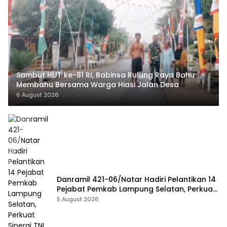
Sambut HUT ke-81 RI, Babinsa Rulung Raya Bahu
Membahu Bersama Warga Hiasi Jalan Desa
6 August 2026
Danramil 421-06/Natar Hadiri Pelantikan 14
Pejabat Pemkab Lampung Selatan, Perkuat
Sinergi TNI dan Pemerintah Daerah
5 August 2026