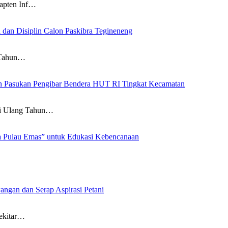
pten Inf…
 dan Disiplin Calon Paskibra Tegineneng
 Tahun…
an Pasukan Pengibar Bendera HUT RI Tingkat Kecamatan
 Ulang Tahun…
a Pulau Emas” untuk Edukasi Kebencanaan
angan dan Serap Aspirasi Petani
ekitar…