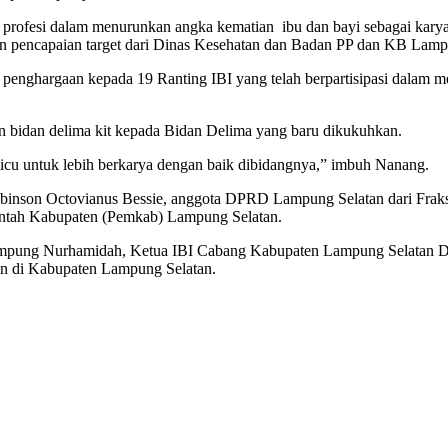
si profesi dalam menurunkan angka kematian ibu dan bayi sebagai kar
an pencapaian target dari Dinas Kesehatan dan Badan PP dan KB Lamp
 penghargaan kepada 19 Ranting IBI yang telah berpartisipasi dala
dan bidan delima kit kepada Bidan Delima yang baru dikukuhkan.
icu untuk lebih berkarya dengan baik dibidangnya,” imbuh Nanang.
binson Octovianus Bessie, anggota DPRD Lampung Selatan dari Frak
rintah Kabupaten (Pemkab) Lampung Selatan.
si Lampung Nurhamidah, Ketua IBI Cabang Kabupaten Lampung Selatan
an di Kabupaten Lampung Selatan.