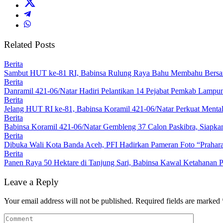
Related Posts
Berita
Sambut HUT ke-81 RI, Babinsa Rulung Raya Bahu Membahu Bersam
Berita
Danramil 421-06/Natar Hadiri Pelantikan 14 Pejabat Pemkab Lampun
Berita
Jelang HUT RI ke-81, Babinsa Koramil 421-06/Natar Perkuat Mental
Berita
Babinsa Koramil 421-06/Natar Gembleng 37 Calon Paskibra, Siapk
Berita
Dibuka Wali Kota Banda Aceh, PFI Hadirkan Pameran Foto “Prahar
Berita
Panen Raya 50 Hektare di Tanjung Sari, Babinsa Kawal Ketahanan P
Leave a Reply
Your email address will not be published.
Required fields are marked