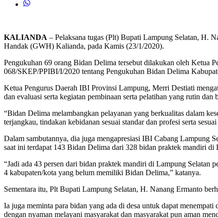
KALIANDA
– Pelaksana tugas (Plt) Bupati Lampung Selatan, H.
Handak (GWH) Kalianda, pada Kamis (23/1/2020).
Pengukuhan 69 orang Bidan Delima tersebut dilakukan oleh Ketua Pe
068/SKEP/PPIBI/I/2020 tentang Pengukuhan Bidan Delima Kabupat
Ketua Pengurus Daerah IBI Provinsi Lampung, Merri Destiati mengat
dan evaluasi serta kegiatan pembinaan serta pelatihan yang rutin da
“Bidan Delima melambangkan pelayanan yang berkualitas dalam keseh
terjangkau, tindakan kebidanan sesuai standar dan profesi serta sesuai 
Dalam sambutannya, dia juga mengapresiasi IBI Cabang Lampung Se
saat ini terdapat 143 Bidan Delima dari 328 bidan praktek mandiri d
“Jadi ada 43 persen dari bidan praktek mandiri di Lampung Selatan p
4 kabupaten/kota yang belum memiliki Bidan Delima,” katanya.
Sementara itu, Plt Bupati Lampung Selatan, H. Nanang Ermanto berha
Ia juga meminta para bidan yang ada di desa untuk dapat menempati
dengan nyaman melayani masyarakat dan masyarakat pun aman mend