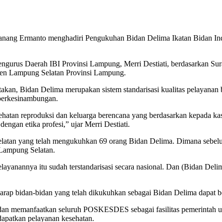
 Nanang Ermanto menghadiri Pengukuhan Bidan Delima Ikatan Bidan I
ngurus Daerah IBI Provinsi Lampung, Merri Destiati, berdasarkan Su
en Lampung Selatan Provinsi Lampung.
akan, Bidan Delima merupakan sistem standarisasi kualitas pelayanan 
n berkesinambungan.
atan reproduksi dan keluarga berencana yang berdasarkan kepada kas
dengan etika profesi,” ujar Merri Destiati.
latan yang telah mengukuhkan 69 orang Bidan Delima. Dimana sebel
i Lampung Selatan.
elayanannya itu sudah terstandarisasi secara nasional. Dan (Bidan Del
rap bidan-bidan yang telah dikukuhkan sebagai Bidan Delima dapat bek
 dan memanfaatkan seluruh POSKESDES sebagai fasilitas pemerintah u
apatkan pelayanan kesehatan.