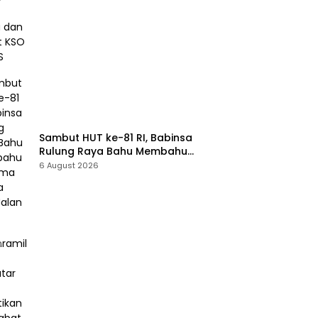
Cabut KSO PT PAS
Sambut HUT ke-81 RI, Babinsa
Rulung Raya Bahu Membahu
Bersama Warga Hiasi Jalan
6 August 2026
Desa