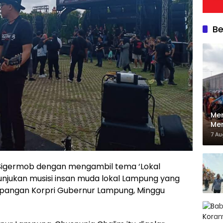
Be
Men
Mer
06/
7 A
Kec
Sigermob dengan mengambil tema ‘Lokal
jukan musisi insan muda lokal Lampung yang
pangan Korpri Gubernur Lampung, Minggu