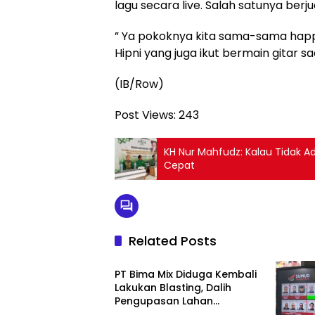
lagu secara live. Salah satunya berj
” Ya pokoknya kita sama-sama happy 
Hipni yang juga ikut bermain gitar s
(IB/Row)
Post Views:
243
KH Nur Mahfudz: Kalau Tidak Ada Tantangan Maka Tidak Akan Bisa Besar Dengan
Cepat
Related Posts
Berita
PT Bima Mix Diduga Kembali
Lakukan Blasting, Dalih
Pengupasan Lahan
Dipertanyakan