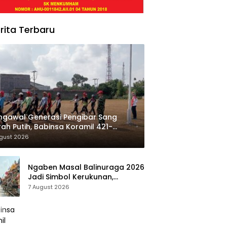
rita Terbaru
gawal Generasi Pengibar Sang
ah Putih, Babinsa Koramil 421-
Natar Gembleng Paskibra di Dua
ugust 2026
amatan Jelang HUT RI ke-81
Ngaben Masal Balinuraga 2026
Jadi Simbol Kerukunan,
Lestarikan Budaya dan Dorong
7 August 2026
Pariwisata Lampung Selatan