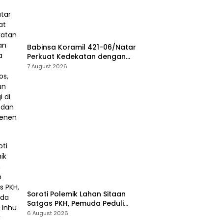
Babinsa Koramil 421-06/Natar
Perkuat Kedekatan dengan
Warga Lewat Komsos, Bangun
7 August 2026
Sinergi di Natar dan
Tegineneng
Soroti Polemik Lahan Sitaan
Satgas PKH, Pemuda Peduli
Inhu Desak Kejari Tinjau dan
6 August 2026