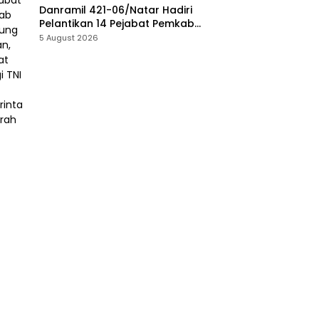
Danramil 421-06/Natar Hadiri
Pelantikan 14 Pejabat Pemkab
Lampung Selatan, Perkuat
5 August 2026
Sinergi TNI dan Pemerintah
Daerah