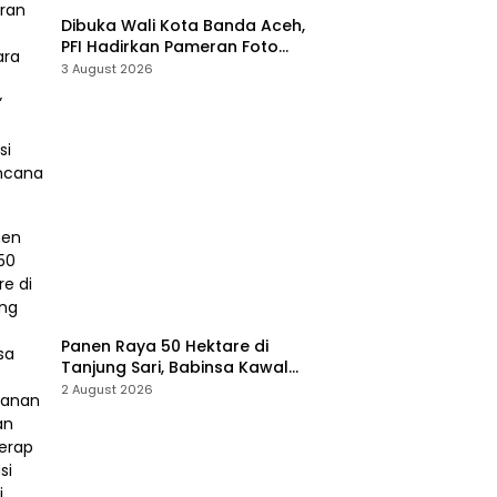
Dibuka Wali Kota Banda Aceh,
PFI Hadirkan Pameran Foto
“Prahara Pulau Emas” untuk
3 August 2026
Edukasi Kebencanaan
Panen Raya 50 Hektare di
Tanjung Sari, Babinsa Kawal
Ketahanan Pangan dan Serap
2 August 2026
Aspirasi Petani