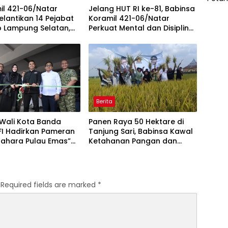
il 421-06/Natar
Jelang HUT RI ke-81, Babinsa
Pelantikan 14 Pejabat
Koramil 421-06/Natar
 Lampung Selatan,
Perkuat Mental dan Disiplin
 Sinergi TNI dan
Calon Paskibra Tegineneng
ntah Daerah
Berita
 Wali Kota Banda
Panen Raya 50 Hektare di
FI Hadirkan Pameran
Tanjung Sari, Babinsa Kawal
rahara Pulau Emas”
Ketahanan Pangan dan
Edukasi Kebencanaan
Serap Aspirasi Petani
Required fields are marked
*