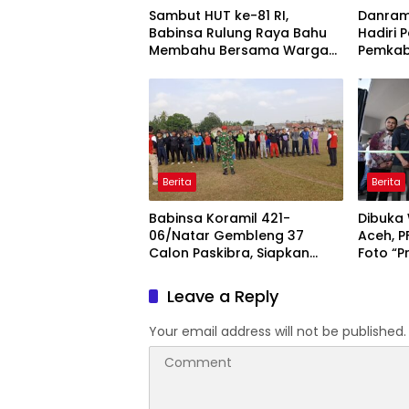
Sambut HUT ke-81 RI,
Danram
Babinsa Rulung Raya Bahu
Hadiri 
Membahu Bersama Warga
Pemkab
Hiasi Jalan Desa
Perkuat
Pemeri
Berita
Berita
Babinsa Koramil 421-
Dibuka
06/Natar Gembleng 37
Aceh, P
Calon Paskibra, Siapkan
Foto “P
Pasukan Pengibar Bendera
untuk 
HUT RI Tingkat Kecamatan
Leave a Reply
Your email address will not be published.