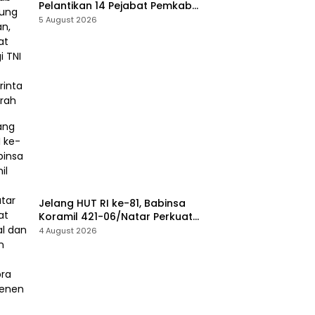
Pelantikan 14 Pejabat Pemkab
Lampung Selatan, Perkuat
5 August 2026
Sinergi TNI dan Pemerintah
Daerah
Jelang HUT RI ke-81, Babinsa
Koramil 421-06/Natar Perkuat
Mental dan Disiplin Calon
4 August 2026
Paskibra Tegineneng