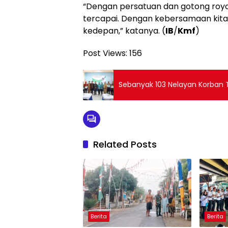
“Dengan persatuan dan gotong royon
tercapai. Dengan kebersamaan kita 
kedepan,” katanya. (
IB
/
Kmf
)
Post Views:
156
Sebanyak 103 Nelayan Korban
Related Posts
Berita
Berita