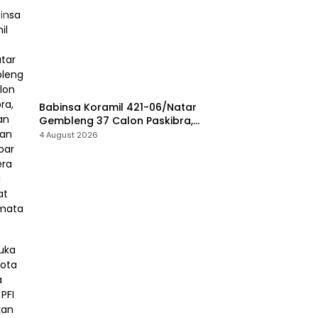
Babinsa Koramil 421-06/Natar
Gembleng 37 Calon Paskibra,
Siapkan Pasukan Pengibar
4 August 2026
Bendera HUT RI Tingkat
Kecamatan