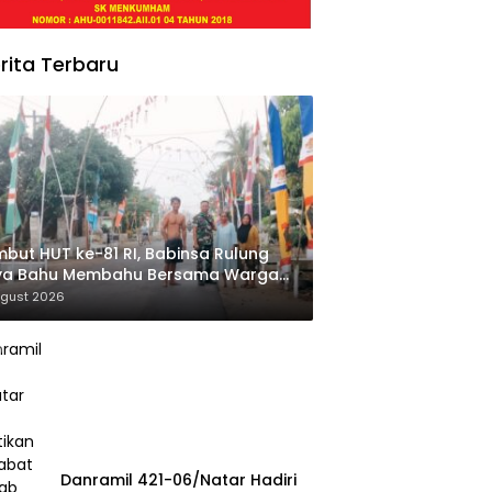
rita Terbaru
but HUT ke-81 RI, Babinsa Rulung
ya Bahu Membahu Bersama Warga
si Jalan Desa
ugust 2026
Danramil 421-06/Natar Hadiri