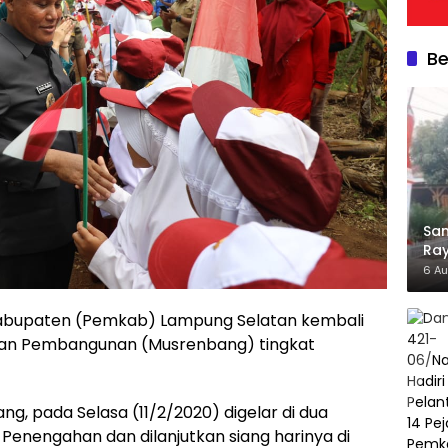
Be
Sam
Ra
Hia
6 A
abupaten (Pemkab) Lampung Selatan kembali
an Pembangunan (Musrenbang) tingkat
g, pada Selasa (11/2/2020) digelar di dua
enengahan dan dilanjutkan siang harinya di