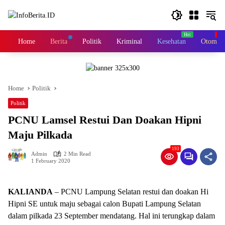
Skip
to
content
Home
Berita
Politik
Kriminal
Kesehatan
Otomoti
Home
Politik
Politik
PCNU Lamsel Restui Dan Doakan Hipni
Maju Pilkada
193
Admin
2 Min Read
1 February 2020
KALIANDA
– PCNU Lampung Selatan restui dan doakan Hi
Hipni SE untuk maju sebagai calon Bupati Lampung Selatan
dalam pilkada 23 September mendatang. Hal ini terungkap dalam