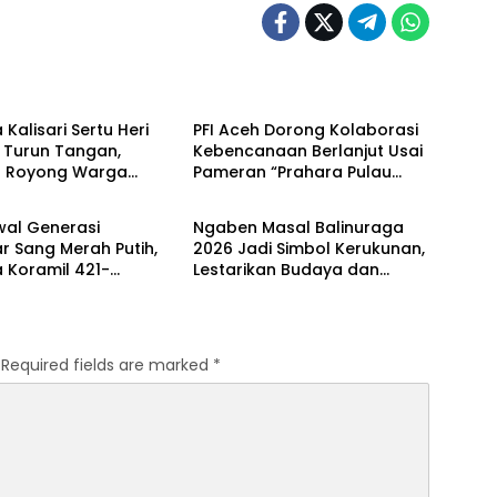
Berita
 Kalisari Sertu Heri
PFI Aceh Dorong Kolaborasi
 Turun Tangan,
Kebencanaan Berlanjut Usai
 Royong Warga
Pameran “Prahara Pulau
Berita
ik Masjid
Emas”
ussalam
al Generasi
Ngaben Masal Balinuraga
r Sang Merah Putih,
2026 Jadi Simbol Kerukunan,
 Koramil 421-
Lestarikan Budaya dan
ar Gembleng
Dorong Pariwisata Lampung
ra di Dua Kecamatan
Selatan
HUT RI ke-81
Required fields are marked
*