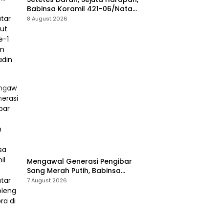
Babinsa Koramil 421-06/Natar
Sambut HUT ke-1 Kodam
8 August 2026
XXI/Radin Inten
Mengawal Generasi Pengibar
Sang Merah Putih, Babinsa
Koramil 421-06/Natar
7 August 2026
Gembleng Paskibra di Dua
Kecamatan Jelang HUT RI ke-
81