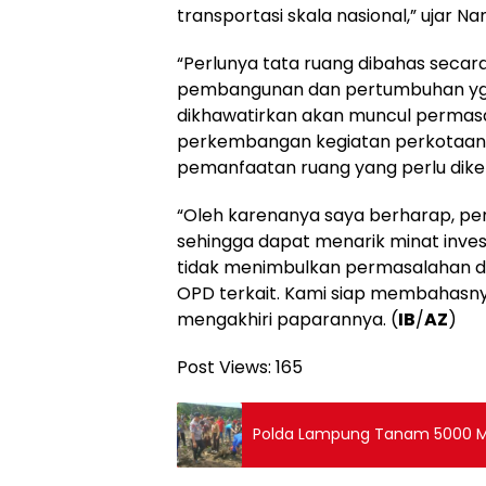
transportasi skala nasional,” ujar
“Perlunya tata ruang dibahas seca
pembangunan dan pertumbuhan yg se
dikhawatirkan akan muncul perma
perkembangan kegiatan perkotaan 
pemanfaatan ruang yang perlu dike
“Oleh karenanya saya berharap, pem
sehingga dapat menarik minat inves
tidak menimbulkan permasalahan di
OPD terkait. Kami siap membahasnya
mengakhiri paparannya. (
IB
/
AZ
)
Post Views:
165
Polda Lampung Tanam 5000 Ma