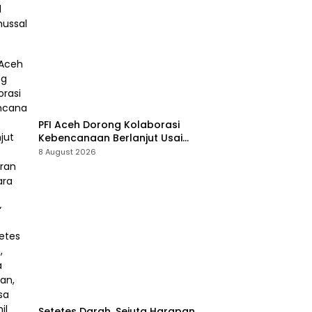
PFI Aceh Dorong Kolaborasi
Kebencanaan Berlanjut Usai
Pameran “Prahara Pulau Emas”
8 August 2026
Setetes Darah, Sejuta Harapan,