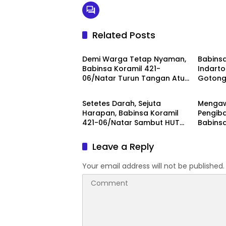
Related Posts
Berita
Berita
Demi Warga Tetap Nyaman,
Babinsa
Babinsa Koramil 421-
Indarto
06/Natar Turun Tangan Atur
Gotong
Berita
Berita
Lalu Lintas di Depan Masjid
Percant
Baiturrohim
Miftah
Setetes Darah, Sejuta
Mengaw
Harapan, Babinsa Koramil
Pengiba
421-06/Natar Sambut HUT
Babinsa
ke-1 Kodam XXI/Radin Inten
06/Nat
Paskib
Leave a Reply
Jelang 
Your email address will not be published.