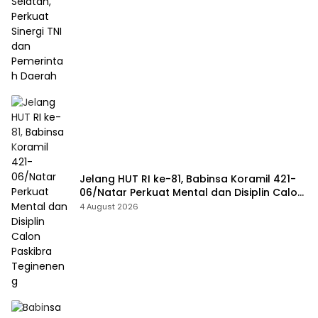
Jelang HUT RI ke-81, Babinsa Koramil 421-
06/Natar Perkuat Mental dan Disiplin Calon
Paskibra Tegineneng
4 August 2026