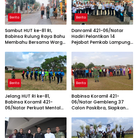
Berita
Berita
Sambut HUT ke-81 RI,
Danramil 421-06/Natar
Babinsa Rulung Raya Bahu
Hadiri Pelantikan 14
Membahu Bersama Warga
Pejabat Pemkab Lampung
Hiasi Jalan Desa
Selatan, Perkuat Sinergi TNI
dan Pemerintah Daerah
Berita
Berita
Jelang HUT RI ke-81,
Babinsa Koramil 421-
Babinsa Koramil 421-
06/Natar Gembleng 37
06/Natar Perkuat Mental
Calon Paskibra, Siapkan
dan Disiplin Calon Paskibra
Pasukan Pengibar Bendera
Tegineneng
HUT RI Tingkat Kecamatan