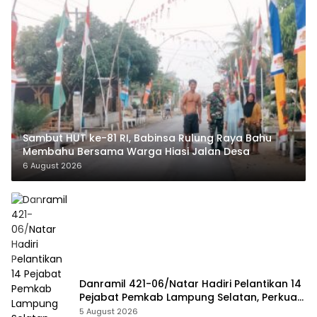
Sambut HUT ke-81 RI, Babinsa Rulung Raya Bahu
Membahu Bersama Warga Hiasi Jalan Desa
6 August 2026
Danramil 421-06/Natar Hadiri Pelantikan 14
Pejabat Pemkab Lampung Selatan, Perkuat
Sinergi TNI dan Pemerintah Daerah
5 August 2026