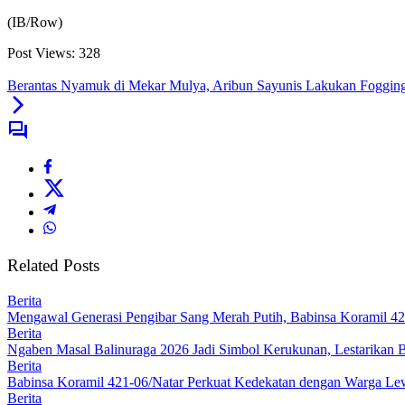
(IB/Row)
Post Views:
328
Berantas Nyamuk di Mekar Mulya, Aribun Sayunis Lakukan Foggin
Related Posts
Berita
Mengawal Generasi Pengibar Sang Merah Putih, Babinsa Koramil 4
Berita
Ngaben Masal Balinuraga 2026 Jadi Simbol Kerukunan, Lestarikan 
Berita
Babinsa Koramil 421-06/Natar Perkuat Kedekatan dengan Warga Lew
Berita