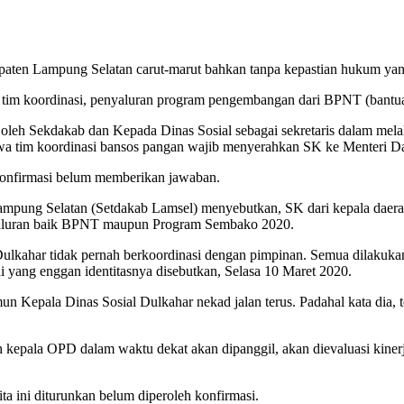
ten Lampung Selatan carut-marut bahkan tanpa kepastian hukum yang
at tim koordinasi, penyaluran program pengembangan dari BPNT (bantuan
 oleh Sekdakab dan Kepada Dinas Sosial sebagai sekretaris dalam mel
tim koordinasi bansos pangan wajib menyerahkan SK ke Menteri Da
konfirmasi belum memberikan jawaban.
ampung Selatan (Setdakab Lamsel) menyebutkan, SK dari kepala daerah
enyaluran baik BPNT maupun Program Sembako 2020.
ulkahar tidak pernah berkoordinasi dengan pimpinan. Semua dilakukan
i yang enggan identitasnya disebutkan, Selasa 10 Maret 2020.
un Kepala Dinas Sosial Dulkahar nekad jalan terus. Padahal kata dia, 
ruh kepala OPD dalam waktu dekat akan dipanggil, akan dievaluasi kine
a ini diturunkan belum diperoleh konfirmasi.