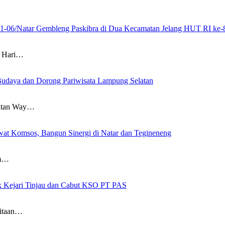
21-06/Natar Gembleng Paskibra di Dua Kecamatan Jelang HUT RI ke-
 Hari…
Budaya dan Dorong Pariwisata Lampung Selatan
atan Way…
at Komsos, Bangun Sinergi di Natar dan Tegineneng
am…
ak Kejari Tinjau dan Cabut KSO PT PAS
itaan…