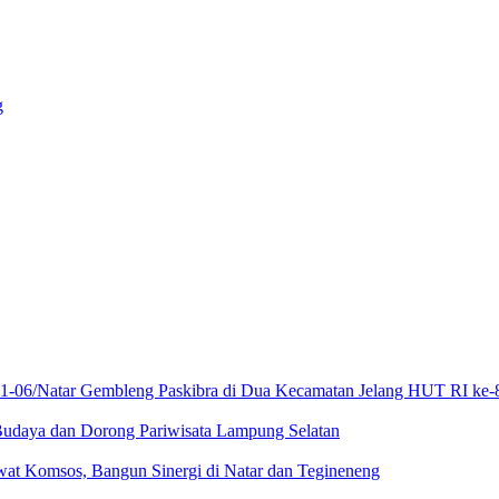
g
21-06/Natar Gembleng Paskibra di Dua Kecamatan Jelang HUT RI ke-
Budaya dan Dorong Pariwisata Lampung Selatan
at Komsos, Bangun Sinergi di Natar dan Tegineneng