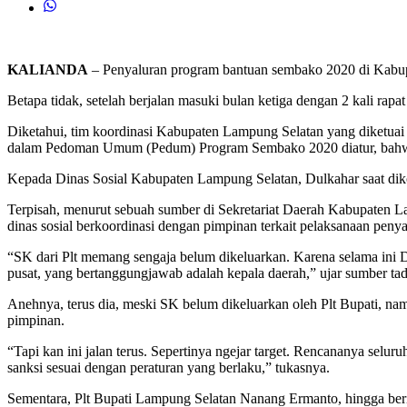
KALIANDA
– Penyaluran program bantuan sembako 2020 di Kabupa
Betapa tidak, setelah berjalan masuki bulan ketiga dengan 2 kali rap
Diketahui, tim koordinasi Kabupaten Lampung Selatan yang diketuai
dalam Pedoman Umum (Pedum) Program Sembako 2020 diatur, bahwa 
Kepada Dinas Sosial Kabupaten Lampung Selatan, Dulkahar saat di
Terpisah, menurut sebuah sumber di Sekretariat Daerah Kabupaten L
dinas sosial berkoordinasi dengan pimpinan terkait pelaksanaan p
“SK dari Plt memang sengaja belum dikeluarkan. Karena selama ini D
pusat, yang bertanggungjawab adalah kepala daerah,” ujar sumber tad
Anehnya, terus dia, meski SK belum dikeluarkan oleh Plt Bupati, nam
pimpinan.
“Tapi kan ini jalan terus. Sepertinya ngejar target. Rencananya selu
sanksi sesuai dengan peraturan yang berlaku,” tukasnya.
Sementara, Plt Bupati Lampung Selatan Nanang Ermanto, hingga berit