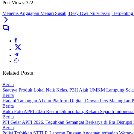
Post Views:
322
Menepis Anggapan Menari Susah, Desy Dwi Nurvitasari; Terpentin
Related Posts
Berita
Saatnya Produk Lokal Naik Kelas, P3H Ajak UMKM Lampung Selatan
Berita
Hadapi Tantangan AI dan Platform Digital, Dewan Pers Matangkan 
Berita
Buku Foto APFI 2026 Resmi Diluncurkan, Rekam Sejarah Indonesia
Berita
PFI Gelar APFI 2026, Teguhkan Semangat Berkarya di Era Disrupsi 
Berita
Polisi Terbitkan STTLP, Laporan Dugaan Ancaman terhadap Warta