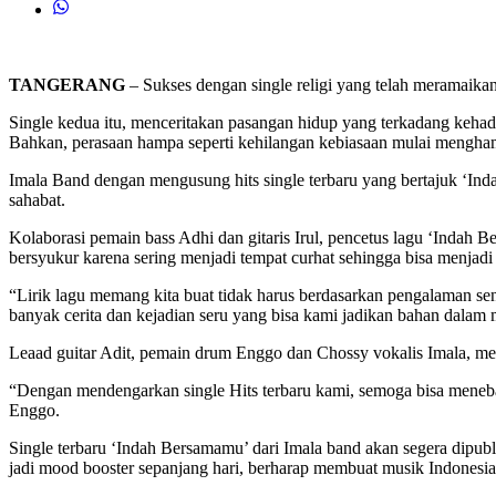
TANGERANG
– Sukses dengan single religi yang telah meramaika
Single kedua itu, menceritakan pasangan hidup yang terkadang kehadir
Bahkan, perasaan hampa seperti kehilangan kebiasaan mulai mengham
Imala Band dengan mengusung hits single terbaru yang bertajuk ‘Inda
sahabat.
Kolaborasi pemain bass Adhi dan gitaris Irul, pencetus lagu ‘Indah
bersyukur karena sering menjadi tempat curhat sehingga bisa menjadi
“Lirik lagu memang kita buat tidak harus berdasarkan pengalaman send
banyak cerita dan kejadian seru yang bisa kami jadikan bahan dalam
Leaad guitar Adit, pemain drum Enggo dan Chossy vokalis Imala, mer
“Dengan mendengarkan single Hits terbaru kami, semoga bisa meneb
Enggo.
Single terbaru ‘Indah Bersamamu’ dari Imala band akan segera dipubli
jadi mood booster sepanjang hari, berharap membuat musik Indonesia