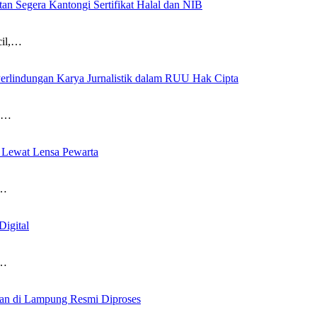
 Segera Kantongi Sertifikat Halal dan NIB
il,…
Perlindungan Karya Jurnalistik dalam RUU Hak Cipta
an…
 Lewat Lensa Pewarta
)…
Digital
)…
wan di Lampung Resmi Diproses