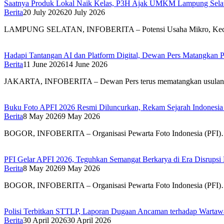
Saatnya Produk Lokal Naik Kelas, P3H Ajak UMKM Lampung Selatan
Berita
20 July 2026
20 July 2026
LAMPUNG SELATAN, INFOBERITA – Potensi Usaha Mikro, Kec
Hadapi Tantangan AI dan Platform Digital, Dewan Pers Matangkan 
Berita
11 June 2026
14 June 2026
JAKARTA, INFOBERITA – Dewan Pers terus mematangkan usul
Buku Foto APFI 2026 Resmi Diluncurkan, Rekam Sejarah Indonesia
Berita
8 May 2026
9 May 2026
BOGOR, INFOBERITA – Organisasi Pewarta Foto Indonesia (PFI
PFI Gelar APFI 2026, Teguhkan Semangat Berkarya di Era Disrupsi 
Berita
8 May 2026
9 May 2026
BOGOR, INFOBERITA – Organisasi Pewarta Foto Indonesia (PFI
Polisi Terbitkan STTLP, Laporan Dugaan Ancaman terhadap Warta
Berita
30 April 2026
30 April 2026