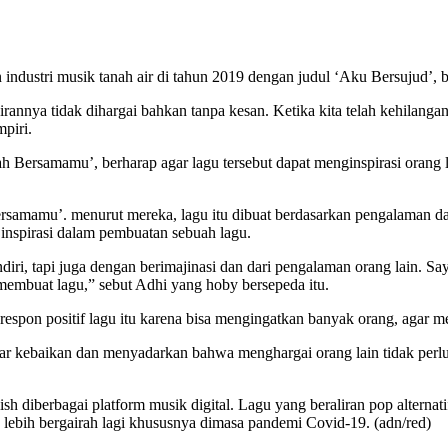
n industri musik tanah air di tahun 2019 dengan judul ‘Aku Bersujud’
annya tidak dihargai bahkan tanpa kesan. Ketika kita telah kehilangan,
piri.
h Bersamamu’, berharap agar lagu tersebut dapat menginspirasi orang l
 Bersamamu’. menurut mereka, lagu itu dibuat berdasarkan pengalaman d
 inspirasi dalam pembuatan sebuah lagu.
iri, tapi juga dengan berimajinasi dan dari pengalaman orang lain. Say
 membuat lagu,” sebut Adhi yang hoby bersepeda itu.
espon positif lagu itu karena bisa mengingatkan banyak orang, agar 
ar kebaikan dan menyadarkan bahwa menghargai orang lain tidak perl
sh diberbagai platform musik digital. Lagu yang beraliran pop alterna
 lebih bergairah lagi khususnya dimasa pandemi Covid-19. (adn/red)