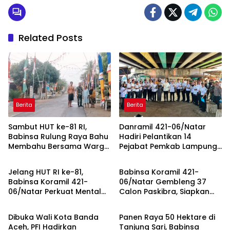
Related Posts
Berita
Berita
Sambut HUT ke-81 RI,
Danramil 421-06/Natar
Babinsa Rulung Raya Bahu
Hadiri Pelantikan 14
Membahu Bersama Warga
Pejabat Pemkab Lampung
Berita
Berita
Hiasi Jalan Desa
Selatan, Perkuat Sinergi TNI
dan Pemerintah Daerah
Jelang HUT RI ke-81,
Babinsa Koramil 421-
Babinsa Koramil 421-
06/Natar Gembleng 37
06/Natar Perkuat Mental
Calon Paskibra, Siapkan
Berita
Berita
dan Disiplin Calon Paskibra
Pasukan Pengibar Bendera
Tegineneng
HUT RI Tingkat Kecamatan
Dibuka Wali Kota Banda
Panen Raya 50 Hektare di
Aceh, PFI Hadirkan
Tanjung Sari, Babinsa