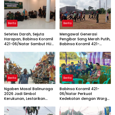
Berita
Berita
Setetes Darah, Sejuta
Mengawal Generasi
Harapan, Babinsa Koramil
Pengibar Sang Merah Putih,
421-06/Natar Sambut HUT
Babinsa Koramil 421-
ke-1 Kodam XXI/Radin
06/Natar Gembleng
Inten
Paskibra di Dua
Kecamatan Jelang HUT RI
ke-81
Berita
Berita
Ngaben Masal Balinuraga
Babinsa Koramil 421-
2026 Jadi Simbol
06/Natar Perkuat
Kerukunan, Lestarikan
Kedekatan dengan Warga
Budaya dan Dorong
Lewat Komsos, Bangun
Pariwisata Lampung
Sinergi di Natar dan
Selatan
Tegineneng