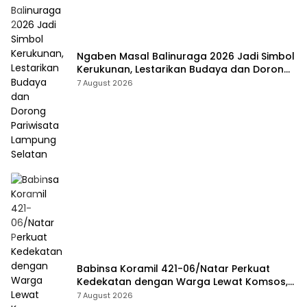
Ngaben Masal Balinuraga 2026 Jadi Simbol
Kerukunan, Lestarikan Budaya dan Dorong
Pariwisata Lampung Selatan
7 August 2026
Babinsa Koramil 421-06/Natar Perkuat
Kedekatan dengan Warga Lewat Komsos,
Bangun Sinergi di Natar dan Tegineneng
7 August 2026