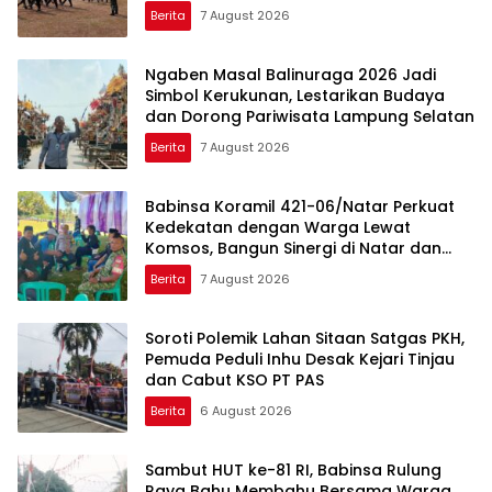
Kecamatan Jelang HUT RI ke-81
Berita
7 August 2026
Ngaben Masal Balinuraga 2026 Jadi
Simbol Kerukunan, Lestarikan Budaya
dan Dorong Pariwisata Lampung Selatan
Berita
7 August 2026
Babinsa Koramil 421-06/Natar Perkuat
Kedekatan dengan Warga Lewat
Komsos, Bangun Sinergi di Natar dan
Tegineneng
Berita
7 August 2026
Soroti Polemik Lahan Sitaan Satgas PKH,
Pemuda Peduli Inhu Desak Kejari Tinjau
dan Cabut KSO PT PAS
Berita
6 August 2026
Sambut HUT ke-81 RI, Babinsa Rulung
Raya Bahu Membahu Bersama Warga