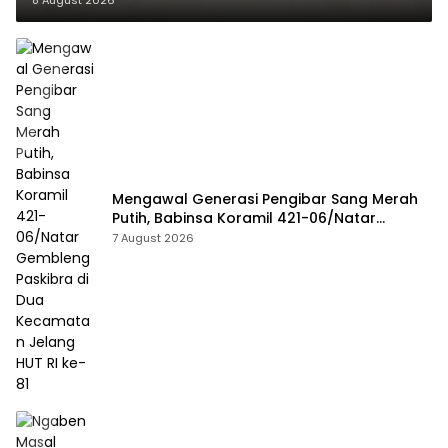
8 August 2026
Mengawal Generasi Pengibar Sang Merah
Putih, Babinsa Koramil 421-06/Natar
Gembleng Paskibra di Dua Kecamatan
7 August 2026
Jelang HUT RI ke-81