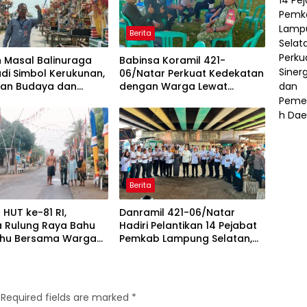
Berita
 Masal Balinuraga
Babinsa Koramil 421-
di Simbol Kerukunan,
06/Natar Perkuat Kedekatan
ikan Budaya dan
dengan Warga Lewat
 Pariwisata Lampung
Komsos, Bangun Sinergi di
n
Natar dan Tegineneng
Berita
HUT ke-81 RI,
Danramil 421-06/Natar
a Rulung Raya Bahu
Hadiri Pelantikan 14 Pejabat
hu Bersama Warga
Pemkab Lampung Selatan,
alan Desa
Perkuat Sinergi TNI dan
Pemerintah Daerah
Required fields are marked
*