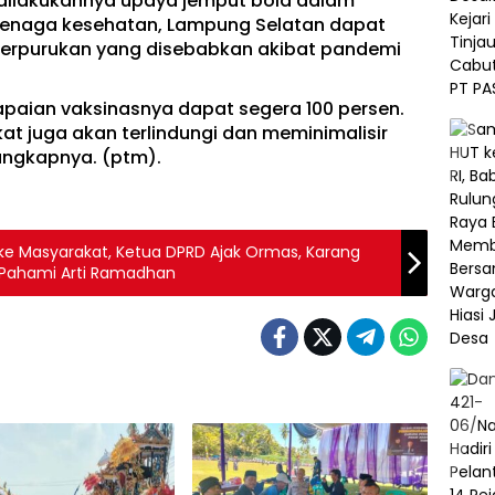
dilakukannya upaya jemput bola dalam
 tenaga kesehatan, Lampung Selatan dapat
eterpurukan yang disebabkan akibat pandemi
paian vaksinasnya dapat segera 100 persen.
t juga akan terlindungi dan meminimalisir
ungkapnya. (ptm).
ke Masyarakat, Ketua DPRD Ajak Ormas, Karang
l Pahami Arti Ramadhan