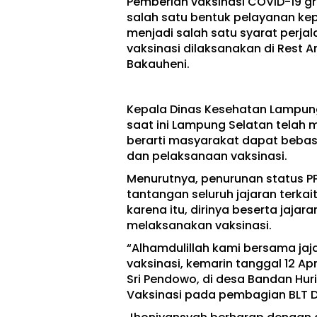
Pemberian vaksinasi COVID-19 gr
salah satu bentuk pelayanan ke
menjadi salah satu syarat perj
vaksinasi dilaksanakan di Rest A
Bakauheni.
Kepala Dinas Kesehatan Lampun
saat ini Lampung Selatan telah m
berarti masyarakat dapat bebas
dan pelaksanaan vaksinasi.
Menurutnya, penurunan status PPK
tantangan seluruh jajaran terka
karena itu, dirinya beserta jaja
melaksanakan vaksinasi.
“Alhamdulillah kami bersama ja
vaksinasi, kemarin tanggal 12 Ap
Sri Pendowo, di desa Bandan Hur
Vaksinasi pada pembagian BLT DD