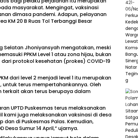
atis bagi pelaku perjalanan itu merupakan
pada masyarakat. Mengingat, vaksinasi
alanan dimasa pandemi. Adapun, pelayanan
rea KM 20 B Ruas Tol Terbanggi Besar
g Selatan Jhoniyansyah mengatakan, meski
emasuki PPKM Level 1 atau zona hijau, bukan
 dari protokol kesehatan (prokes) COVID-19
M dari level 2 menjadi level 1 itu merupakan
it, untuk terus mempertahankannya. Oleh
ran terkait akan terus berupaya dalam
jaran UPTD Puskesmas terus melaksanakan
ril kami juga melaksanakan vaksinasi di desa
ip dan di Puskesmas Palas. Kemudian,
 Desa Sumur 14 April,” ujarnya.