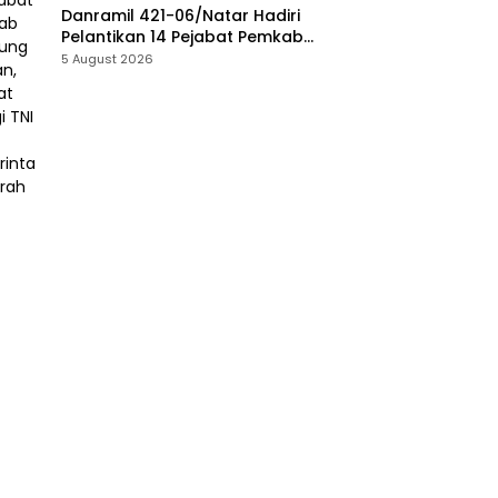
Danramil 421-06/Natar Hadiri
Pelantikan 14 Pejabat Pemkab
Lampung Selatan, Perkuat
5 August 2026
Sinergi TNI dan Pemerintah
Daerah