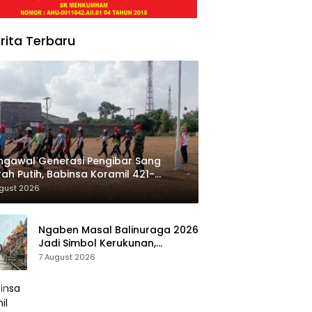
rita Terbaru
gawal Generasi Pengibar Sang
ah Putih, Babinsa Koramil 421-
Natar Gembleng Paskibra di Dua
ugust 2026
amatan Jelang HUT RI ke-81
Ngaben Masal Balinuraga 2026
Jadi Simbol Kerukunan,
Lestarikan Budaya dan Dorong
7 August 2026
Pariwisata Lampung Selatan