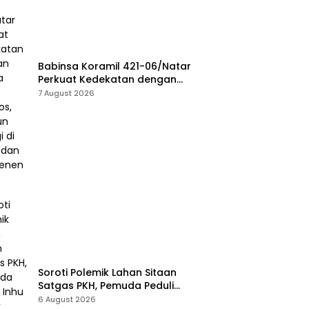
Babinsa Koramil 421-06/Natar
Perkuat Kedekatan dengan
Warga Lewat Komsos, Bangun
7 August 2026
Sinergi di Natar dan
Tegineneng
Soroti Polemik Lahan Sitaan
Satgas PKH, Pemuda Peduli
Inhu Desak Kejari Tinjau dan
6 August 2026