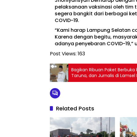
Jhoniyansyah berharap dengan 
pelaksanaan vaksinasi oleh tim
segera bangkit dari berbagai k
COVID-19.
“Kami harap Lampung Selatan ca
Karena dengan begitu, masyaraka
adanya penyebaran COVID-19,” 
Post Views:
163
Bagikan Ribuan Paket Berbuka 
Taruna, dan Jurnalis di Lamse
Related Posts