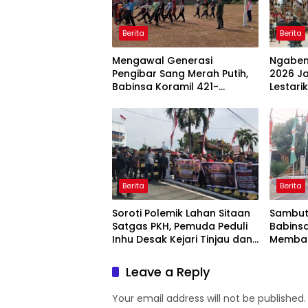
Berita
Berita
Mengawal Generasi
Ngaben
Pengibar Sang Merah Putih,
2026 Ja
Babinsa Koramil 421-
Lestar
06/Natar Gembleng
Dorong
Paskibra di Dua Kecamatan
Selata
Jelang HUT RI ke-81
Berita
Berita
Soroti Polemik Lahan Sitaan
Sambut 
Satgas PKH, Pemuda Peduli
Babins
Inhu Desak Kejari Tinjau dan
Memba
Cabut KSO PT PAS
Hiasi J
Leave a Reply
Your email address will not be published.