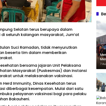
Be
mpung Selatan terus berupaya dalam
 di seluruh kalangan masyarakat, Jum’at
 Bulan Suci Ramadan, tidak menyurutkan
tan beserta tim dalam memberikan
Men
arakat.
Mer
06/
7 A
s Kesehatan bersama jajaran Unit Pelaksana
Kec
ehatan Masyarakat (Puskesmas) dan Instansi
rakat untuk melaksanakan vaksinasi.
Herd Immunity, Dinas Kesehatan terus
si diberbagai kesempatan. Mulai dari satu
mbuka pelayanan vaksinasi bagi para pelaku
uhan Bakauheni.