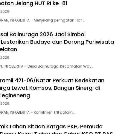
tan Jelang HUT RI ke-81
 2026
RAN, INFOBERITA – Menjelang peringatan Hari…
al Balinuraga 2026 Jadi Simbol
 Lestarikan Budaya dan Dorong Pariwisata
elatan
 2026
N, INFOBERITA – Desa Balinuraga, Kecamatan Way…
ramil 421-06/Natar Perkuat Kedekatan
ga Lewat Komsos, Bangun Sinergi di
Tegineneng
 2026
RAN, INFOBERITA – Komitmen TNI dalam…
emik Lahan Sitaan Satgas PKH, Pemuda
u Desak Kejari Tinjau dan Cabut KSO PT PAS