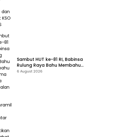
Cabut KSO PT PAS
Sambut HUT ke-81 RI, Babinsa
Rulung Raya Bahu Membahu
Bersama Warga Hiasi Jalan
6 August 2026
Desa