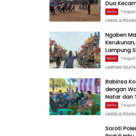
Dua Kecama
Berita
7 August
LAMSEL & PESAWA
Ngaben Mas
Kerukunan,
Lampung S
Berita
7 August
LAMPUNG SELATA
Babinsa Ko
dengan War
Natar dan 
Berita
7 August
LAMSEL & PESAWA
Soroti Pol
Peduli Inh