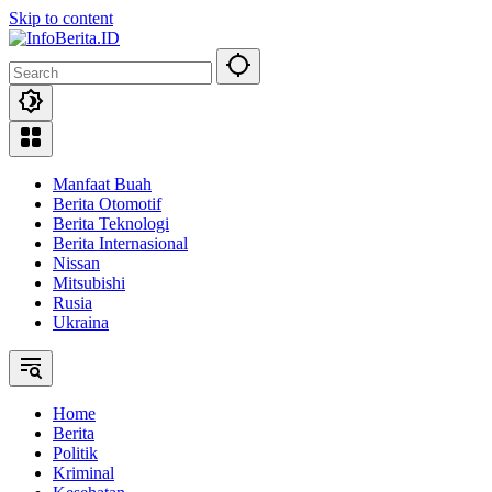
Skip to content
Manfaat Buah
Berita Otomotif
Berita Teknologi
Berita Internasional
Nissan
Mitsubishi
Rusia
Ukraina
Home
Berita
Politik
Kriminal