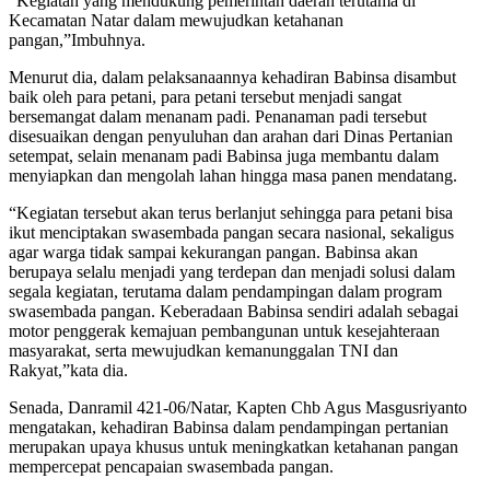
“Kegiatan yang mendukung pemerintah daerah terutama di
Kecamatan Natar dalam mewujudkan ketahanan
pangan,”Imbuhnya.
Menurut dia, dalam pelaksanaannya kehadiran Babinsa disambut
baik oleh para petani, para petani tersebut menjadi sangat
bersemangat dalam menanam padi. Penanaman padi tersebut
disesuaikan dengan penyuluhan dan arahan dari Dinas Pertanian
setempat, selain menanam padi Babinsa juga membantu dalam
menyiapkan dan mengolah lahan hingga masa panen mendatang.
“Kegiatan tersebut akan terus berlanjut sehingga para petani bisa
ikut menciptakan swasembada pangan secara nasional, sekaligus
agar warga tidak sampai kekurangan pangan. Babinsa akan
berupaya selalu menjadi yang terdepan dan menjadi solusi dalam
segala kegiatan, terutama dalam pendampingan dalam program
swasembada pangan. Keberadaan Babinsa sendiri adalah sebagai
motor penggerak kemajuan pembangunan untuk kesejahteraan
masyarakat, serta mewujudkan kemanunggalan TNI dan
Rakyat,”kata dia.
Senada, Danramil 421-06/Natar, Kapten Chb Agus Masgusriyanto
mengatakan, kehadiran Babinsa dalam pendampingan pertanian
merupakan upaya khusus untuk meningkatkan ketahanan pangan
mempercepat pencapaian swasembada pangan.