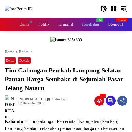
Skip
to
content
Home
Berita
Politik
Kriminal
Kesehatan
Otomotif
Home
Berita
Berita
Daerah
Tim Gabungan Pemkab Lampung Selatan
Pantau Harga Sembako di Sejumlah Pasar
Jelang Nataru
225
INFOBERITA.ID
2 Min Read
12 December 2023
Kalianda –
Tim Gabungan Pemerintah Kabupaten (Pemkab)
Lampung Selatan melakukan pemantauan harga dan ketersedian