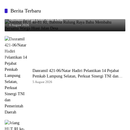
Berita Terbaru
Sambut HUT ke-81 RI, Babinsa Rulung Raya Bahu Membahu
Bersama Warga Hiasi Jalan Desa
6 August 2026
Danramil 421-06/Natar Hadiri Pelantikan 14 Pejabat
Pemkab Lampung Selatan, Perkuat Sinergi TNI dan
Pemerintah Daerah
5 August 2026