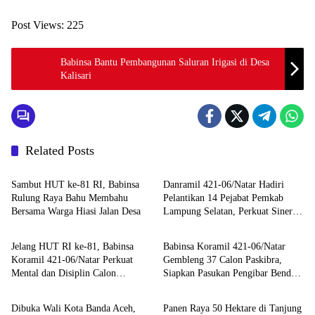
Post Views:
225
Babinsa Bantu Pembangunan Saluran Irigasi di Desa
Kalisari
Related Posts
Berita
Berita
Sambut HUT ke-81 RI, Babinsa
Danramil 421-06/Natar Hadiri
Rulung Raya Bahu Membahu
Pelantikan 14 Pejabat Pemkab
Bersama Warga Hiasi Jalan Desa
Lampung Selatan, Perkuat Sinergi
Berita
Berita
TNI dan Pemerintah Daerah
Jelang HUT RI ke-81, Babinsa
Babinsa Koramil 421-06/Natar
Koramil 421-06/Natar Perkuat
Gembleng 37 Calon Paskibra,
Mental dan Disiplin Calon
Siapkan Pasukan Pengibar Bendera
Berita
Berita
Paskibra Tegineneng
HUT RI Tingkat Kecamatan
Dibuka Wali Kota Banda Aceh,
Panen Raya 50 Hektare di Tanjung