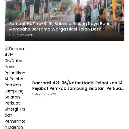
Sambut HUT ke-81 RI, Babinsa Rulung Raya Bahu
Membahu Bersama Warga Hiasi Jalan Desa
6 August 2026
Danramil 421-06/Natar Hadiri Pelantikan 14
Pejabat Pemkab Lampung Selatan, Perkuat
Sinergi TNI dan Pemerintah Daerah
5 August 2026