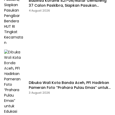
Babinsa Koramil 421-06/Natar Gembleng
37 Calon Paskibra, Siapkan Pasukan
Pengibar Bendera HUT RI Tingkat
4 August 2026
Kecamatan
Dibuka Wali Kota Banda Aceh, PFI Hadirkan
Pameran Foto “Prahara Pulau Emas” untuk
Edukasi Kebencanaan
3 August 2026