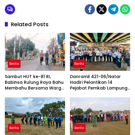
Related Posts
Berita
Berita
Sambut HUT ke-81 RI,
Danramil 421-06/Natar
Babinsa Rulung Raya Bahu
Hadiri Pelantikan 14
Membahu Bersama Warga
Pejabat Pemkab Lampung
Hiasi Jalan Desa
Selatan, Perkuat Sinergi TNI
dan Pemerintah Daerah
Berita
Berita