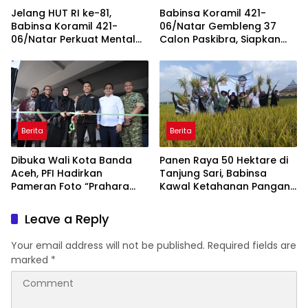
Jelang HUT RI ke-81,
Babinsa Koramil 421-
Babinsa Koramil 421-
06/Natar Gembleng 37
06/Natar Perkuat Mental
Calon Paskibra, Siapkan
dan Disiplin Calon Paskibra
Pasukan Pengibar Bendera
Tegineneng
HUT RI Tingkat Kecamatan
Berita
Berita
Dibuka Wali Kota Banda
Panen Raya 50 Hektare di
Aceh, PFI Hadirkan
Tanjung Sari, Babinsa
Pameran Foto “Prahara
Kawal Ketahanan Pangan
Pulau Emas” untuk Edukasi
dan Serap Aspirasi Petani
Kebencanaan
Leave a Reply
Your email address will not be published.
Required fields are
marked
*