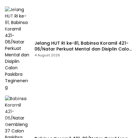
Jelang HUT RI ke-81, Babinsa Koramil 421-
06/Natar Perkuat Mental dan Disiplin Calon
Paskibra Tegineneng
4 August 2026