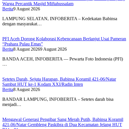
Warga Percantik Masjid Miftahussalam
Berita
9 August 2026
LAMPUNG SELATAN, INFOBERITA – Kedekatan Babinsa
dengan masyarakat…
PFI Aceh Dorong Kolaborasi Kebencanaan Berlanjut Usai Pameran
“Prahara Pulau Emas”
Berita
8 August 2026
9 August 2026
BANDA ACEH, INFOBERITA — Pewarta Foto Indonesia (PFI)
…
Setetes Darah, Sejuta Harapan, Babinsa Koramil 421-06/Natar
Sambut HUT ke-1 Kodam XXI/Radin Inten
Berita
8 August 2026
BANDAR LAMPUNG, INFOBERITA – Setetes darah bisa
menjadi…
Mengawal Generasi Pengibar Sang Merah Putih, Babinsa Koramil
421-06/Natar Gembleng Paskibra di Dua Kecamatan Jelang HUT