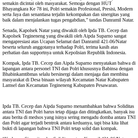
semakin dicintai oleh masyarakat. Semoga dengan HUT
Bhayangkara Ke 78 ini, Polri semakin Profesional, Presisi, Modern
serta Jaya dan senantiasa terjalin kekompakan dan sinergitas yang
baik dalam menjalankan tugas pengabdian,” tandas Danramil Natar.
Senada, Kapolsek Natar yang diwakili oleh Ipda TB. Cecep dan
Kapolsek Tegineneng yang diwakili oleh Aipda Suparno sangat
mengapresiasi atas Ucapan Selamat dari Danramil 421-06/Natar
beserta seluruh anggotanya terhadap Polri, terima kasih atas
perhatian dan supportnya untuk Kepolisian Republik Indonesia.
Kompak, Ipda TB. Cecep dan Aipda Suparno menyatakan bahwa di
lapangan antara personel TNI dan Polri khususnya Babinsa dengan
Bhabinkamtibmas selalu bersinergi dalam menjaga dan membina
masyarakat di Desa binaan wilayah Kecamatan Natar Kabupaten
Lamsel dan Kecamatan Tegineneng Kabupaten Pesawaran.
Ipda TB. Cecep dan Aipda Suparno menambahkan bahwa Soliditas
antara TNI dan Polri harus tetap dijaga dan ditingkatkan, banyak isu
atau berita di medsos yang isinya sering mengadu domba antara TNI
dan Polri agar terjadi bentrok antara keduanya, tapi bisa kita lihat
bukti di lapangan bahwa TNI Polri tetap solid dan kompak.