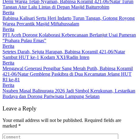
Demi Warga Tetap Nyaman, Babinsa Koramil 421-06/Natar Turun
Tangan Atur Lalu Lintas di Depan Masjid Baiturrohim
Berita
Babinsa Kalisari Sertu Heri Indarto Turun Tangan, Gotong Royong
Warga Percantik Masjid Miftahussalam
Berita
PFI Aceh Dorong Kolaborasi Kebencanaan Berlanjut Usai Pameran
“Prahara Pulau Emas”
Berita
Setetes Darah, Sejuta Harapan, Babinsa Koramil 421-06/Natar
Sambut HUT ke-1 Kodam XXI/Radin Inten
Berita
Mengawal Generasi Pengibar Sang Merah Putih, Babinsa Koramil
421-06/Natar Gembleng Paskibra di Dua Kecamatan Jelang HUT
RI ke-81
Berita
Ngaben Masal Balinuraga 2026 Jadi Simbol Kerukunan, Lestarikan
Budaya dan Dorong Pariwisata Lampung Selatan
Leave a Reply
Your email address will not be published.
Required fields are
marked
*