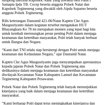
tumpeng diterima Kapolsek Natar yang diwakili oleh Panit I
Samapta Ipda TB. Cecep beserta anggota Polsek Natar dan
Kapolsek Tegineneng yang diwakili oleh Aipda Suparno beserta
anggota Polsek Tegineneng.
Rilis keterangan Danramil 421-06/Natar Kapten Cke Agus
Masgusriyanto dalam kegiatan tersebut mengatakan HUT
Bhayangkara Ke 78 ini merupakan momen yang tepat bagi kita
untuk kembali merenungkan peran penting Polri dalam menjaga
keamanan dan ketertiban masyarakat, Polri telah banyak berbuat
untuk Bangsa dan Negara.
“Kami dari TNI selalu siap bersinergi dengan Polri untuk menjaga
keamanan dan Kedaulatan Negara,” ujar Danramil Natar.
Kapten Cke Agus Masgusriyanto juga menyampaikan apresiasinya
kepada jajaran Polsek Natar dan Polsek Tegineneng atas
dedikasinya dalam menjaga keamanan dan ketertiban masyarakat
diwilayah Kecamatan Natar Kabupaten Lamsel dan Kecamatan
Tegineneng Kabupaten Pesawaran.
Polsek Natar dan Polsek Tegineneng telah banyak menunjukkan
kinerjanya yang baik dalam menjaga keamanan dan ketertiban
masyarakat.
“Kami berharap Polri dapat terus meningkatkan kinerjanya dan