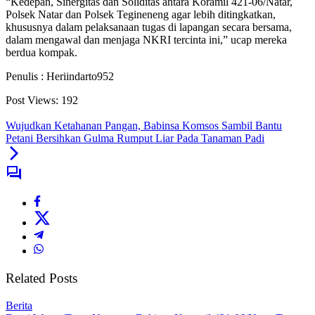
“Kedepan, Sinergitas dan Soliditas antara Koramil 421-06/Natar,
Polsek Natar dan Polsek Tegineneng agar lebih ditingkatkan,
khususnya dalam pelaksanaan tugas di lapangan secara bersama,
dalam mengawal dan menjaga NKRI tercinta ini,” ucap mereka
berdua kompak.
Penulis : Heriindarto952
Post Views:
192
Wujudkan Ketahanan Pangan, Babinsa Komsos Sambil Bantu
Petani Bersihkan Gulma Rumput Liar Pada Tanaman Padi
Related Posts
Berita