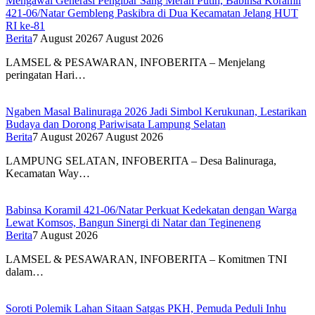
Mengawal Generasi Pengibar Sang Merah Putih, Babinsa Koramil
421-06/Natar Gembleng Paskibra di Dua Kecamatan Jelang HUT
RI ke-81
Berita
7 August 2026
7 August 2026
LAMSEL & PESAWARAN, INFOBERITA – Menjelang
peringatan Hari…
Ngaben Masal Balinuraga 2026 Jadi Simbol Kerukunan, Lestarikan
Budaya dan Dorong Pariwisata Lampung Selatan
Berita
7 August 2026
7 August 2026
LAMPUNG SELATAN, INFOBERITA – Desa Balinuraga,
Kecamatan Way…
Babinsa Koramil 421-06/Natar Perkuat Kedekatan dengan Warga
Lewat Komsos, Bangun Sinergi di Natar dan Tegineneng
Berita
7 August 2026
LAMSEL & PESAWARAN, INFOBERITA – Komitmen TNI
dalam…
Soroti Polemik Lahan Sitaan Satgas PKH, Pemuda Peduli Inhu