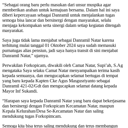
“Sebagai orang baru perlu masukan dari unsur muspika agar
memberikan arahan untuk kemajuan bersama. Dalam hal ini saya
diberi kepercayaan sebagai Danramil untuk menjalankan tugas
semoga bisa lancar dan bersinergi dengan masyarakat, selalu
menjaga kekompakan serta sinergi dalam setiap kegiatan ditengah
masyarakat.
Saya juga tidak lama menjabat sebagai Danramil Natar karena
terhitung mulai tanggal 01 Oktober 2024 saya sudah memasuki
purnatugas alias pensiun, jadi saya hanya transit di sini menjabat
Danramil Natar,” ujarnya.
Perwakilan Forkopicam, diwakili oleh Camat Natar, Supi’ah, S.Ag
mengataka Saya selaku Camat Natar menyampaikan terima kasih
kepada semuanya, dan mengucapkan selamat bertugas di tempat
yang baru kepada Kapten Cke Agus Masgusriyanto sebagai
Danramil 421-02/Gdt dan mengucapkan selamat datang kepada
Mayor Inf Sukandi.
“Harapan saya kepada Danramil Natar yang baru dapat bekerjasama
dan bersinergi dengan Forkopicam Kecamatan Natar, maupun
Kepala Kelurahan/Desa Se-Kecamatan Natar dan saling
mendukung tugas Forkopimcam.
Semoga kita bisa terus saling mendukung dan terus membangun