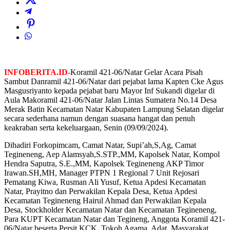
INFOBERITA.ID-
Koramil 421-06/Natar Gelar Acara Pisah
Sambut Danramil 421-06/Natar dari pejabat lama Kapten Cke Agus
Masgusriyanto kepada pejabat baru Mayor Inf Sukandi digelar di
Aula Makoramil 421-06/Natar Jalan Lintas Sumatera No.14 Desa
Merak Batin Kecamatan Natar Kabupaten Lampung Selatan digelar
secara sederhana namun dengan suasana hangat dan penuh
keakraban serta kekeluargaan, Senin (09/09/2024).
Dihadiri Forkopimcam, Camat Natar, Supi’ah,S,Ag, Camat
Tegineneng, Aep Alamsyah,S.STP.,MM, Kapolsek Natar, Kompol
Hendra Saputra, S.E.,MM, Kapolsek Tegineneng AKP Timor
Irawan.SH,MH, Manager PTPN 1 Regional 7 Unit Rejosari
Pematang Kiwa, Rusman Ali Yusuf, Ketua Apdesi Kecamatan
Natar, Prayitno dan Perwakilan Kepala Desa, Ketua Apdesi
Kecamatan Tegineneng Hairul Ahmad dan Perwakilan Kepala
Desa, Stockholder Kecamatan Natar dan Kecamatan Tegineneng,
Para KUPT Kecamatan Natar dan Tegineng, Anggota Koramil 421-
06/Natar beserta Persit KCK, Tokoh Agama, Adat, Masyarakat,