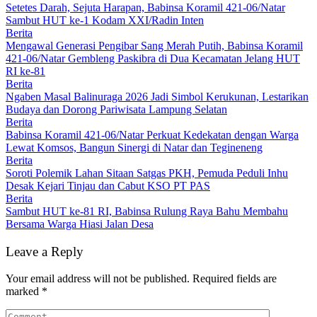
Setetes Darah, Sejuta Harapan, Babinsa Koramil 421-06/Natar
Sambut HUT ke-1 Kodam XXI/Radin Inten
Berita
Mengawal Generasi Pengibar Sang Merah Putih, Babinsa Koramil
421-06/Natar Gembleng Paskibra di Dua Kecamatan Jelang HUT
RI ke-81
Berita
Ngaben Masal Balinuraga 2026 Jadi Simbol Kerukunan, Lestarikan
Budaya dan Dorong Pariwisata Lampung Selatan
Berita
Babinsa Koramil 421-06/Natar Perkuat Kedekatan dengan Warga
Lewat Komsos, Bangun Sinergi di Natar dan Tegineneng
Berita
Soroti Polemik Lahan Sitaan Satgas PKH, Pemuda Peduli Inhu
Desak Kejari Tinjau dan Cabut KSO PT PAS
Berita
Sambut HUT ke-81 RI, Babinsa Rulung Raya Bahu Membahu
Bersama Warga Hiasi Jalan Desa
Leave a Reply
Your email address will not be published.
Required fields are
marked
*