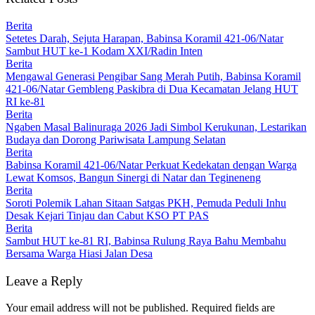
Berita
Setetes Darah, Sejuta Harapan, Babinsa Koramil 421-06/Natar
Sambut HUT ke-1 Kodam XXI/Radin Inten
Berita
Mengawal Generasi Pengibar Sang Merah Putih, Babinsa Koramil
421-06/Natar Gembleng Paskibra di Dua Kecamatan Jelang HUT
RI ke-81
Berita
Ngaben Masal Balinuraga 2026 Jadi Simbol Kerukunan, Lestarikan
Budaya dan Dorong Pariwisata Lampung Selatan
Berita
Babinsa Koramil 421-06/Natar Perkuat Kedekatan dengan Warga
Lewat Komsos, Bangun Sinergi di Natar dan Tegineneng
Berita
Soroti Polemik Lahan Sitaan Satgas PKH, Pemuda Peduli Inhu
Desak Kejari Tinjau dan Cabut KSO PT PAS
Berita
Sambut HUT ke-81 RI, Babinsa Rulung Raya Bahu Membahu
Bersama Warga Hiasi Jalan Desa
Leave a Reply
Your email address will not be published.
Required fields are