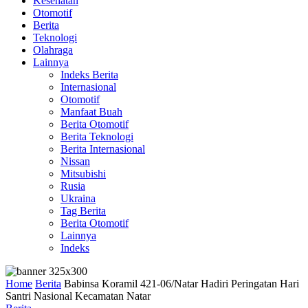
Kesehatan
Otomotif
Berita
Teknologi
Olahraga
Lainnya
Indeks Berita
Internasional
Otomotif
Manfaat Buah
Berita Otomotif
Berita Teknologi
Berita Internasional
Nissan
Mitsubishi
Rusia
Ukraina
Tag Berita
Berita Otomotif
Lainnya
Indeks
Home
Berita
Babinsa Koramil 421-06/Natar Hadiri Peringatan Hari
Santri Nasional Kecamatan Natar