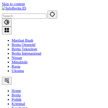
Skip to content
Manfaat Buah
Berita Otomotif
Berita Teknologi
Berita Internasional
Nissan
Mitsubishi
Rusia
Ukraina
Home
Berita
Politik
Kriminal