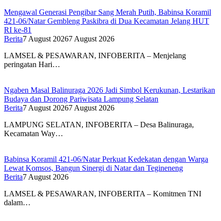
Mengawal Generasi Pengibar Sang Merah Putih, Babinsa Koramil
421-06/Natar Gembleng Paskibra di Dua Kecamatan Jelang HUT
RI ke-81
Berita
7 August 2026
7 August 2026
LAMSEL & PESAWARAN, INFOBERITA – Menjelang
peringatan Hari…
Ngaben Masal Balinuraga 2026 Jadi Simbol Kerukunan, Lestarikan
Budaya dan Dorong Pariwisata Lampung Selatan
Berita
7 August 2026
7 August 2026
LAMPUNG SELATAN, INFOBERITA – Desa Balinuraga,
Kecamatan Way…
Babinsa Koramil 421-06/Natar Perkuat Kedekatan dengan Warga
Lewat Komsos, Bangun Sinergi di Natar dan Tegineneng
Berita
7 August 2026
LAMSEL & PESAWARAN, INFOBERITA – Komitmen TNI
dalam…