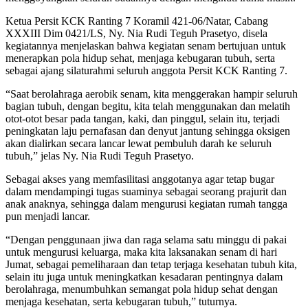
Ketua Persit KCK Ranting 7 Koramil 421-06/Natar, Cabang
XXXIII Dim 0421/LS, Ny. Nia Rudi Teguh Prasetyo, disela
kegiatannya menjelaskan bahwa kegiatan senam bertujuan untuk
menerapkan pola hidup sehat, menjaga kebugaran tubuh, serta
sebagai ajang silaturahmi seluruh anggota Persit KCK Ranting 7.
“Saat berolahraga aerobik senam, kita menggerakan hampir seluruh
bagian tubuh, dengan begitu, kita telah menggunakan dan melatih
otot-otot besar pada tangan, kaki, dan pinggul, selain itu, terjadi
peningkatan laju pernafasan dan denyut jantung sehingga oksigen
akan dialirkan secara lancar lewat pembuluh darah ke seluruh
tubuh,” jelas Ny. Nia Rudi Teguh Prasetyo.
Sebagai akses yang memfasilitasi anggotanya agar tetap bugar
dalam mendampingi tugas suaminya sebagai seorang prajurit dan
anak anaknya, sehingga dalam mengurusi kegiatan rumah tangga
pun menjadi lancar.
“Dengan penggunaan jiwa dan raga selama satu minggu di pakai
untuk mengurusi keluarga, maka kita laksanakan senam di hari
Jumat, sebagai pemeliharaan dan tetap terjaga kesehatan tubuh kita,
selain itu juga untuk meningkatkan kesadaran pentingnya dalam
berolahraga, menumbuhkan semangat pola hidup sehat dengan
menjaga kesehatan, serta kebugaran tubuh,” tuturnya.