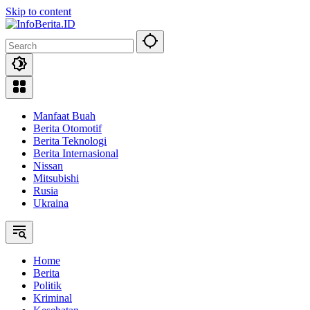
Skip to content
Manfaat Buah
Berita Otomotif
Berita Teknologi
Berita Internasional
Nissan
Mitsubishi
Rusia
Ukraina
Home
Berita
Politik
Kriminal