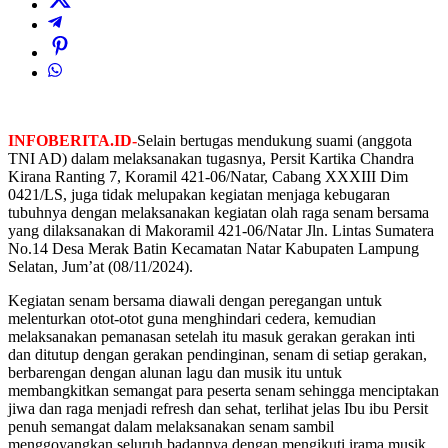
INFOBERITA.ID-
Selain bertugas mendukung suami (anggota
TNI AD) dalam melaksanakan tugasnya, Persit Kartika Chandra
Kirana Ranting 7, Koramil 421-06/Natar, Cabang XXXIII Dim
0421/LS, juga tidak melupakan kegiatan menjaga kebugaran
tubuhnya dengan melaksanakan kegiatan olah raga senam bersama
yang dilaksanakan di Makoramil 421-06/Natar Jln. Lintas Sumatera
No.14 Desa Merak Batin Kecamatan Natar Kabupaten Lampung
Selatan, Jum’at (08/11/2024).
Kegiatan senam bersama diawali dengan peregangan untuk
melenturkan otot-otot guna menghindari cedera, kemudian
melaksanakan pemanasan setelah itu masuk gerakan gerakan inti
dan ditutup dengan gerakan pendinginan, senam di setiap gerakan,
berbarengan dengan alunan lagu dan musik itu untuk
membangkitkan semangat para peserta senam sehingga menciptakan
jiwa dan raga menjadi refresh dan sehat, terlihat jelas Ibu ibu Persit
penuh semangat dalam melaksanakan senam sambil
menggoyangkan seluruh badannya dengan mengikuti irama musik.