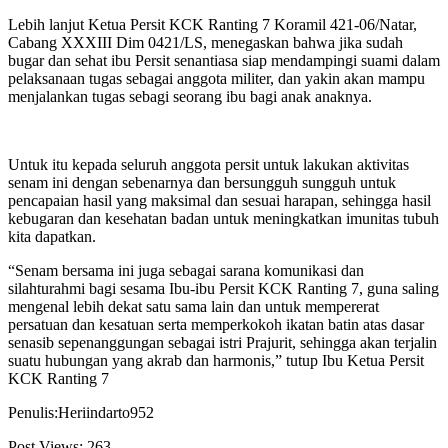
Lebih lanjut Ketua Persit KCK Ranting 7 Koramil 421-06/Natar,
Cabang XXXIII Dim 0421/LS, menegaskan bahwa jika sudah
bugar dan sehat ibu Persit senantiasa siap mendampingi suami dalam
pelaksanaan tugas sebagai anggota militer, dan yakin akan mampu
menjalankan tugas sebagi seorang ibu bagi anak anaknya.
Untuk itu kepada seluruh anggota persit untuk lakukan aktivitas
senam ini dengan sebenarnya dan bersungguh sungguh untuk
pencapaian hasil yang maksimal dan sesuai harapan, sehingga hasil
kebugaran dan kesehatan badan untuk meningkatkan imunitas tubuh
kita dapatkan.
“Senam bersama ini juga sebagai sarana komunikasi dan
silahturahmi bagi sesama Ibu-ibu Persit KCK Ranting 7, guna saling
mengenal lebih dekat satu sama lain dan untuk mempererat
persatuan dan kesatuan serta memperkokoh ikatan batin atas dasar
senasib sepenanggungan sebagai istri Prajurit, sehingga akan terjalin
suatu hubungan yang akrab dan harmonis,” tutup Ibu Ketua Persit
KCK Ranting 7
Penulis:Heriindarto952
Post Views:
263