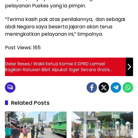
pelayanan Puskes yang ia pimpin.
“Terima kasih pak atas penilaiannya, dan sebagai
abdi Negara saya beserta jajaran akan terus
meningkatkan pelayanan ini,” timpalnya.
Post Views:
165
Gelar Reses,! Wakil Ketua Komisi II DPRD Lamsel
Bagikan Ratusan Bibit Alpukat Siger Secara Gratis
Kepada Masyarakat
Related Posts