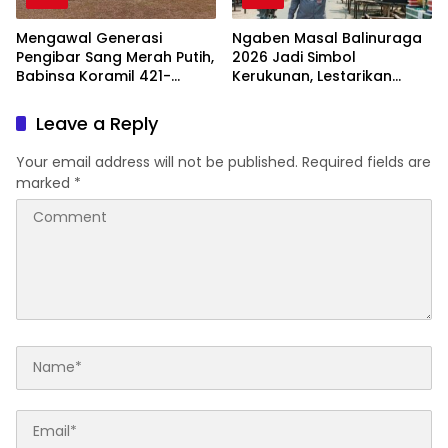
Mengawal Generasi
Ngaben Masal Balinuraga
Pengibar Sang Merah Putih,
2026 Jadi Simbol
Babinsa Koramil 421-
Kerukunan, Lestarikan
06/Natar Gembleng
Budaya dan Dorong
Paskibra di Dua
Pariwisata Lampung
Leave a Reply
Kecamatan Jelang HUT RI
Selatan
ke-81
Your email address will not be published.
Required fields are
marked
*