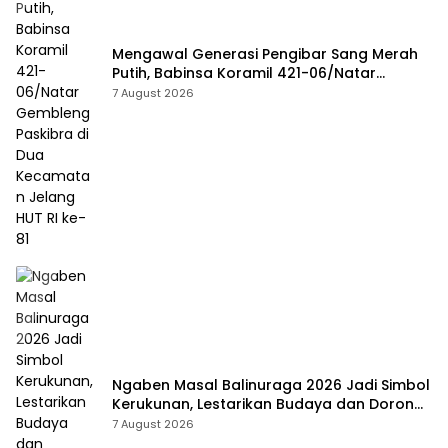
Mengawal Generasi Pengibar Sang Merah
Putih, Babinsa Koramil 421-06/Natar
Gembleng Paskibra di Dua Kecamatan
7 August 2026
Jelang HUT RI ke-81
Ngaben Masal Balinuraga 2026 Jadi Simbol
Kerukunan, Lestarikan Budaya dan Dorong
Pariwisata Lampung Selatan
7 August 2026