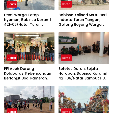
Berita
Berita
Demi Warga Tetap
Babinsa Kalisari Sertu Heri
Nyaman, Babinsa Koramil
Indarto Turun Tangan,
421-06/Natar Turun
Gotong Royong Warga
Tangan Atur Lalu Lintas di
Percantik Masjid
Depan Masjid Baiturrohim
Miftahussalam
Berita
Berita
PFI Aceh Dorong
Setetes Darah, Sejuta
Kolaborasi Kebencanaan
Harapan, Babinsa Koramil
Berlanjut Usai Pameran
421-06/Natar Sambut HUT
“Prahara Pulau Emas”
ke-1 Kodam XXI/Radin
Inten
Berita
Berita