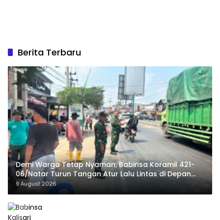
Berita Terbaru
Demi Warga Tetap Nyaman, Babinsa Koramil 421-
06/Natar Turun Tangan Atur Lalu Lintas di Depan
Masjid Baiturrohim
9 August 2026