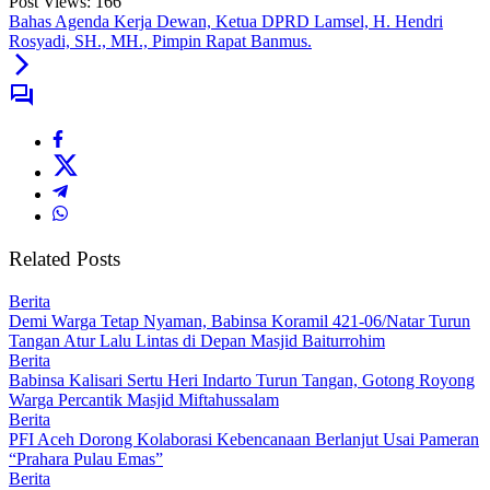
Post Views:
166
Bahas Agenda Kerja Dewan, Ketua DPRD Lamsel, H. Hendri
Rosyadi, SH., MH., Pimpin Rapat Banmus.
Related Posts
Berita
Demi Warga Tetap Nyaman, Babinsa Koramil 421-06/Natar Turun
Tangan Atur Lalu Lintas di Depan Masjid Baiturrohim
Berita
Babinsa Kalisari Sertu Heri Indarto Turun Tangan, Gotong Royong
Warga Percantik Masjid Miftahussalam
Berita
PFI Aceh Dorong Kolaborasi Kebencanaan Berlanjut Usai Pameran
“Prahara Pulau Emas”
Berita