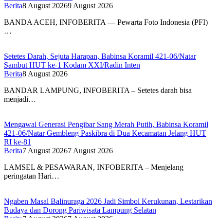
Berita
8 August 2026
9 August 2026
BANDA ACEH, INFOBERITA — Pewarta Foto Indonesia (PFI)
…
Setetes Darah, Sejuta Harapan, Babinsa Koramil 421-06/Natar
Sambut HUT ke-1 Kodam XXI/Radin Inten
Berita
8 August 2026
BANDAR LAMPUNG, INFOBERITA – Setetes darah bisa
menjadi…
Mengawal Generasi Pengibar Sang Merah Putih, Babinsa Koramil
421-06/Natar Gembleng Paskibra di Dua Kecamatan Jelang HUT
RI ke-81
Berita
7 August 2026
7 August 2026
LAMSEL & PESAWARAN, INFOBERITA – Menjelang
peringatan Hari…
Ngaben Masal Balinuraga 2026 Jadi Simbol Kerukunan, Lestarikan
Budaya dan Dorong Pariwisata Lampung Selatan