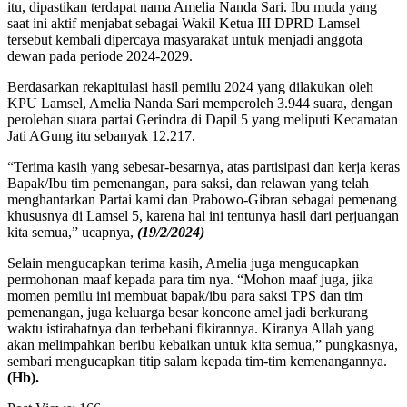
itu, dipastikan terdapat nama Amelia Nanda Sari. Ibu muda yang
saat ini aktif menjabat sebagai Wakil Ketua III DPRD Lamsel
tersebut kembali dipercaya masyarakat untuk menjadi anggota
dewan pada periode 2024-2029.
Berdasarkan rekapitulasi hasil pemilu 2024 yang dilakukan oleh
KPU Lamsel, Amelia Nanda Sari memperoleh 3.944 suara, dengan
perolehan suara partai Gerindra di Dapil 5 yang meliputi Kecamatan
Jati AGung itu sebanyak 12.217.
“Terima kasih yang sebesar-besarnya, atas partisipasi dan kerja keras
Bapak/Ibu tim pemenangan, para saksi, dan relawan yang telah
menghantarkan Partai kami dan Prabowo-Gibran sebagai pemenang
khususnya di Lamsel 5, karena hal ini tentunya hasil dari perjuangan
kita semua,” ucapnya,
(19/2/2024)
Selain mengucapkan terima kasih, Amelia juga mengucapkan
permohonan maaf kepada para tim nya. “Mohon maaf juga, jika
momen pemilu ini membuat bapak/ibu para saksi TPS dan tim
pemenangan, juga keluarga besar koncone amel jadi berkurang
waktu istirahatnya dan terbebani fikirannya. Kiranya Allah yang
akan melimpahkan beribu kebaikan untuk kita semua,” pungkasnya,
sembari mengucapkan titip salam kepada tim-tim kemenangannya.
(Hb).