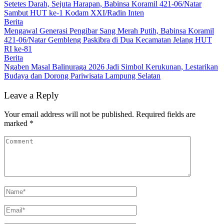
Setetes Darah, Sejuta Harapan, Babinsa Koramil 421-06/Natar
Sambut HUT ke-1 Kodam XXI/Radin Inten
Berita
Mengawal Generasi Pengibar Sang Merah Putih, Babinsa Koramil
421-06/Natar Gembleng Paskibra di Dua Kecamatan Jelang HUT
RI ke-81
Berita
Ngaben Masal Balinuraga 2026 Jadi Simbol Kerukunan, Lestarikan
Budaya dan Dorong Pariwisata Lampung Selatan
Leave a Reply
Your email address will not be published.
Required fields are
marked
*