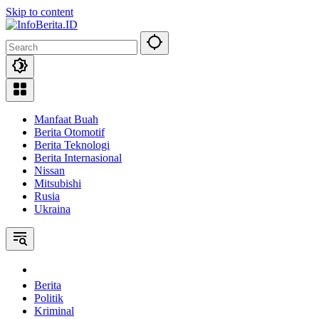
Skip to content
Manfaat Buah
Berita Otomotif
Berita Teknologi
Berita Internasional
Nissan
Mitsubishi
Rusia
Ukraina
Home
Berita
Politik
Kriminal