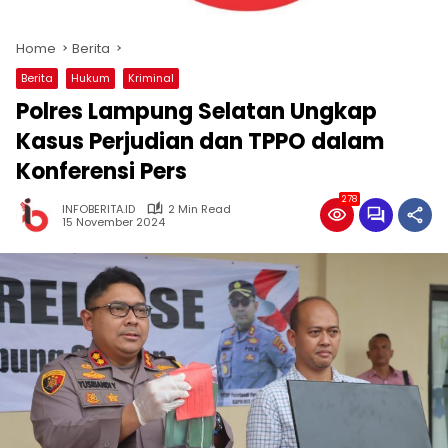
Home
Berita
Berita
Hukum
Kriminal
Polres Lampung Selatan Ungkap
Kasus Perjudian dan TPPO dalam
Konferensi Pers
278
INFOBERITA.ID
2 Min Read
15 November 2024