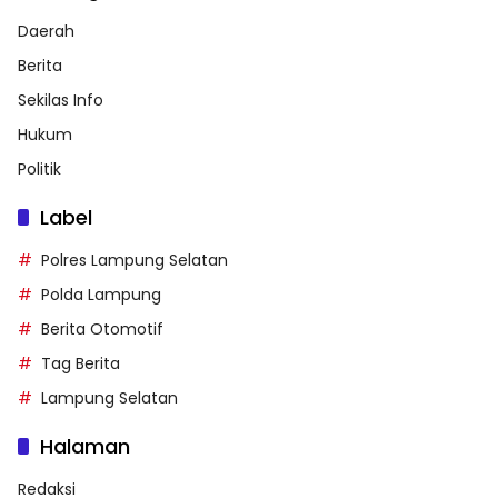
Daerah
Berita
Sekilas Info
Hukum
Politik
Label
Polres Lampung Selatan
Polda Lampung
Berita Otomotif
Tag Berita
Lampung Selatan
Halaman
Redaksi