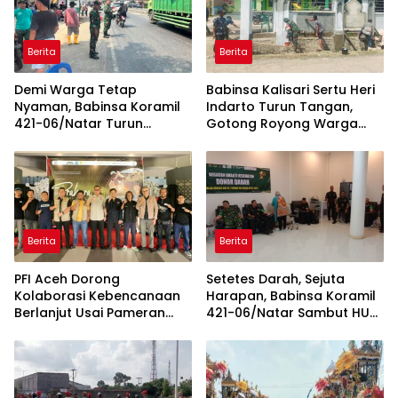
Berita
Berita
Demi Warga Tetap
Babinsa Kalisari Sertu Heri
Nyaman, Babinsa Koramil
Indarto Turun Tangan,
421-06/Natar Turun
Gotong Royong Warga
Tangan Atur Lalu Lintas di
Percantik Masjid
Depan Masjid Baiturrohim
Miftahussalam
Berita
Berita
PFI Aceh Dorong
Setetes Darah, Sejuta
Kolaborasi Kebencanaan
Harapan, Babinsa Koramil
Berlanjut Usai Pameran
421-06/Natar Sambut HUT
“Prahara Pulau Emas”
ke-1 Kodam XXI/Radin
Inten