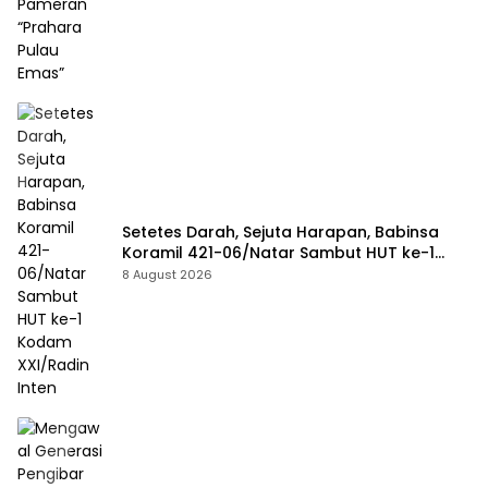
Setetes Darah, Sejuta Harapan, Babinsa
Koramil 421-06/Natar Sambut HUT ke-1
Kodam XXI/Radin Inten
8 August 2026