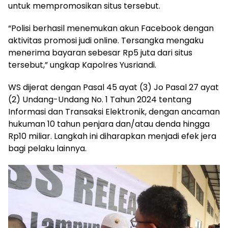
untuk mempromosikan situs tersebut.
“Polisi berhasil menemukan akun Facebook dengan
aktivitas promosi judi online. Tersangka mengaku
menerima bayaran sebesar Rp5 juta dari situs
tersebut,” ungkap Kapolres Yusriandi.
WS dijerat dengan Pasal 45 ayat (3) Jo Pasal 27 ayat
(2) Undang-Undang No. 1 Tahun 2024 tentang
Informasi dan Transaksi Elektronik, dengan ancaman
hukuman 10 tahun penjara dan/atau denda hingga
Rp10 miliar. Langkah ini diharapkan menjadi efek jera
bagi pelaku lainnya.