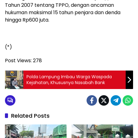
Tahun 2007 tentang TPPO, dengan ancaman
hukuman maksimal 15 tahun penjara dan denda
hingga Rp600 juta.
(*)
Post Views:
278
Polda Lampung Imbau Warga Waspada
Kejahatan, Khususnya Nasabah Bank
Related Posts