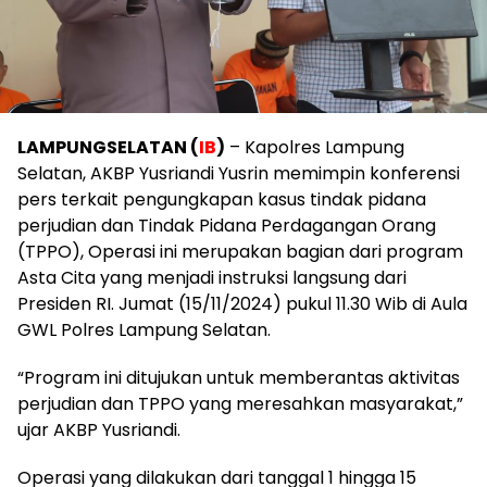
LAMPUNGSELATAN (
IB
)
– Kapolres Lampung
Selatan, AKBP Yusriandi Yusrin memimpin konferensi
pers terkait pengungkapan kasus tindak pidana
perjudian dan Tindak Pidana Perdagangan Orang
(TPPO), Operasi ini merupakan bagian dari program
Asta Cita yang menjadi instruksi langsung dari
Presiden RI. Jumat (15/11/2024) pukul 11.30 Wib di Aula
GWL Polres Lampung Selatan.
“Program ini ditujukan untuk memberantas aktivitas
perjudian dan TPPO yang meresahkan masyarakat,”
ujar AKBP Yusriandi.
Operasi yang dilakukan dari tanggal 1 hingga 15