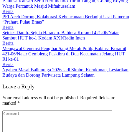
Babinsa Kalisari Sertu Heri Indarto Turun Tangan, Gotong Royong
Warga Percantik Masjid Miftahussalam
Berita
PFI Aceh Dorong Kolaborasi Kebencanaan Berlanjut Usai Pameran
“Prahara Pulau Emas”
Berita
Setetes Darah, Sejuta Harapan, Babinsa Koramil 421-06/Natar
Sambut HUT ke-1 Kodam XXI/Radin Inten
Berita
Mengawal Generasi Pengibar Sang Merah Putih, Babinsa Koramil
421-06/Natar Gembleng Paskibra di Dua Kecamatan Jelang HUT
RI ke-81
Berita
Ngaben Masal Balinuraga 2026 Jadi Simbol Kerukunan, Lestarikan
Budaya dan Dorong Pariwisata Lampung Selatan
Leave a Reply
Your email address will not be published.
Required fields are
marked
*