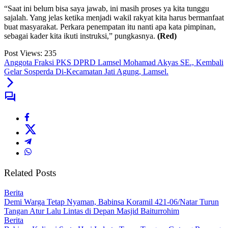
“Saat ini belum bisa saya jawab, ini masih proses ya kita tunggu
sajalah. Yang jelas ketika menjadi wakil rakyat kita harus bermanfaat
buat masyarakat. Perkara penempatan itu nanti apa kata pimpinan,
sebagai kader kita ikuti instruksi,” pungkasnya.
(Red)
Post Views:
235
Anggota Fraksi PKS DPRD Lamsel Mohamad Akyas SE., Kembali
Gelar Sosperda Di-Kecamatan Jati Agung, Lamsel.
Related Posts
Berita
Demi Warga Tetap Nyaman, Babinsa Koramil 421-06/Natar Turun
Tangan Atur Lalu Lintas di Depan Masjid Baiturrohim
Berita