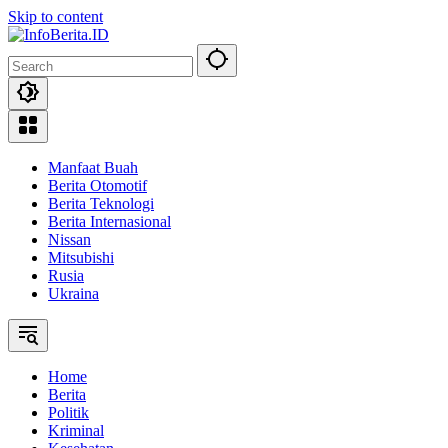
Skip to content
Manfaat Buah
Berita Otomotif
Berita Teknologi
Berita Internasional
Nissan
Mitsubishi
Rusia
Ukraina
Home
Berita
Politik
Kriminal