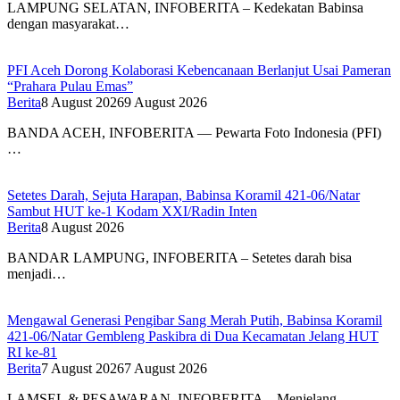
LAMPUNG SELATAN, INFOBERITA – Kedekatan Babinsa
dengan masyarakat…
PFI Aceh Dorong Kolaborasi Kebencanaan Berlanjut Usai Pameran
“Prahara Pulau Emas”
Berita
8 August 2026
9 August 2026
BANDA ACEH, INFOBERITA — Pewarta Foto Indonesia (PFI)
…
Setetes Darah, Sejuta Harapan, Babinsa Koramil 421-06/Natar
Sambut HUT ke-1 Kodam XXI/Radin Inten
Berita
8 August 2026
BANDAR LAMPUNG, INFOBERITA – Setetes darah bisa
menjadi…
Mengawal Generasi Pengibar Sang Merah Putih, Babinsa Koramil
421-06/Natar Gembleng Paskibra di Dua Kecamatan Jelang HUT
RI ke-81
Berita
7 August 2026
7 August 2026
LAMSEL & PESAWARAN, INFOBERITA – Menjelang