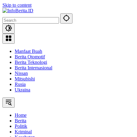
Skip to content
Manfaat Buah
Berita Otomotif
Berita Teknologi
Berita Internasional
Nissan
Mitsubishi
Rusia
Ukraina
Home
Berita
Politik
Kriminal