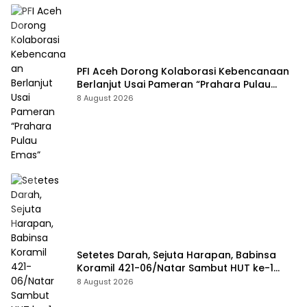
PFI Aceh Dorong Kolaborasi Kebencanaan
Berlanjut Usai Pameran “Prahara Pulau
Emas”
8 August 2026
Setetes Darah, Sejuta Harapan, Babinsa
Koramil 421-06/Natar Sambut HUT ke-1
Kodam XXI/Radin Inten
8 August 2026