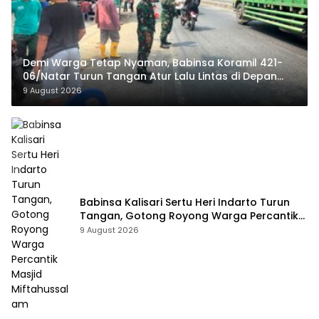
Demi Warga Tetap Nyaman, Babinsa Koramil 421-
06/Natar Turun Tangan Atur Lalu Lintas di Depan
Masjid Baiturrohim
9 August 2026
Babinsa Kalisari Sertu Heri Indarto Turun
Tangan, Gotong Royong Warga Percantik
Masjid Miftahussalam
9 August 2026