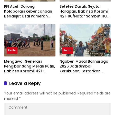
PFI Aceh Dorong
Setetes Darah, Sejuta
Kolaborasi Kebencanaan
Harapan, Babinsa Koramil
Berlanjut Usai Pameran
421-06/Natar Sambut HUT
“Prahara Pulau Emas”
ke-1 Kodam XXI/Radin
Inten
Berita
Berita
Mengawal Generasi
Ngaben Masal Balinuraga
Pengibar Sang Merah Putih,
2026 Jadi Simbol
Babinsa Koramil 421-
Kerukunan, Lestarikan
06/Natar Gembleng
Budaya dan Dorong
Paskibra di Dua
Pariwisata Lampung
Leave a Reply
Kecamatan Jelang HUT RI
Selatan
ke-81
Your email address will not be published.
Required fields are
marked
*