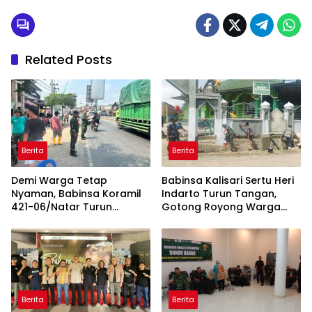
Related Posts
Berita
Berita
Demi Warga Tetap
Babinsa Kalisari Sertu Heri
Nyaman, Babinsa Koramil
Indarto Turun Tangan,
421-06/Natar Turun
Gotong Royong Warga
Tangan Atur Lalu Lintas di
Percantik Masjid
Depan Masjid Baiturrohim
Miftahussalam
Berita
Berita