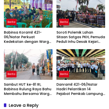
Kecamatan Jelang HUT RI
Selatan
ke-81
Berita
Berita
Babinsa Koramil 421-
Soroti Polemik Lahan
06/Natar Perkuat
Sitaan Satgas PKH, Pemuda
Kedekatan dengan Warga
Peduli Inhu Desak Kejari
Lewat Komsos, Bangun
Tinjau dan Cabut KSO PT
Sinergi di Natar dan
PAS
Tegineneng
Berita
Berita
Sambut HUT ke-81 RI,
Danramil 421-06/Natar
Babinsa Rulung Raya Bahu
Hadiri Pelantikan 14
Membahu Bersama Warga
Pejabat Pemkab Lampung
Hiasi Jalan Desa
Selatan, Perkuat Sinergi TNI
dan Pemerintah Daerah
Leave a Reply