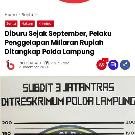
Home
Berita
Berita
Hukum
Kriminal
Diburu Sejak September, Pelaku
Penggelapan Miliaran Rupiah
Ditangkap Polda Lampung
219
INFOBERITA.ID
2 Min Read
2 December 2024