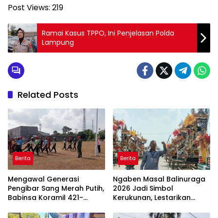
Post Views:
219
Ramai Kasus TPPO, Ini Penjelasan Polda
Lampung
Related Posts
Berita
Berita
Mengawal Generasi
Ngaben Masal Balinuraga
Pengibar Sang Merah Putih,
2026 Jadi Simbol
Babinsa Koramil 421-
Kerukunan, Lestarikan
06/Natar Gembleng
Budaya dan Dorong
Paskibra di Dua
Pariwisata Lampung