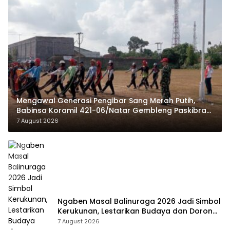
Mengawal Generasi Pengibar Sang Merah Putih,
Babinsa Koramil 421-06/Natar Gembleng Paskibra
di Dua Kecamatan Jelang HUT RI ke-81
7 August 2026
Ngaben Masal Balinuraga 2026 Jadi Simbol
Kerukunan, Lestarikan Budaya dan Dorong
Pariwisata Lampung Selatan
7 August 2026