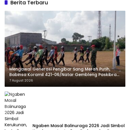
Berita Terbaru
Mengawal Generasi Pengibar Sang Merah Putih,
Babinsa Koramil 421-06/Natar Gembleng Paskibra
di Dua Kecamatan Jelang HUT RI ke-81
7 August 2026
Ngaben Masal Balinuraga 2026 Jadi Simbol