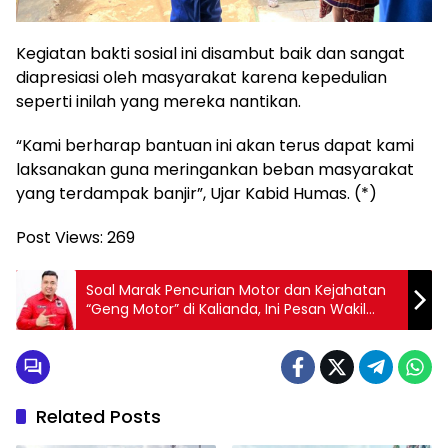
Kegiatan bakti sosial ini disambut baik dan sangat
diapresiasi oleh masyarakat karena kepedulian
seperti inilah yang mereka nantikan.
“Kami berharap bantuan ini akan terus dapat kami
laksanakan guna meringankan beban masyarakat
yang terdampak banjir”, Ujar Kabid Humas. (*)
Post Views:
269
Soal Marak Pencurian Motor dan Kejahatan
“Geng Motor” di Kalianda, Ini Pesan Wakil
Ketua I DPRD Lamsel Merik Havit
Related Posts