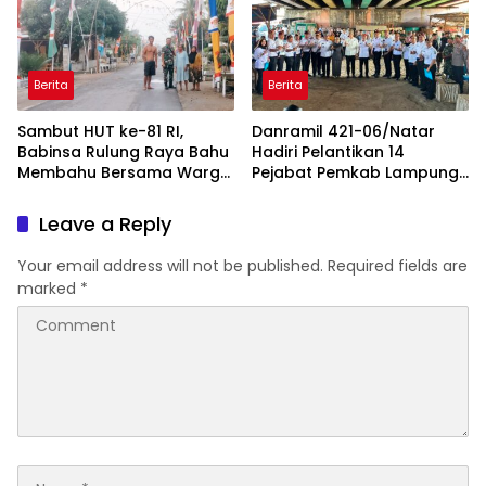
Tegineneng
Berita
Berita
Sambut HUT ke-81 RI,
Danramil 421-06/Natar
Babinsa Rulung Raya Bahu
Hadiri Pelantikan 14
Membahu Bersama Warga
Pejabat Pemkab Lampung
Hiasi Jalan Desa
Selatan, Perkuat Sinergi TNI
dan Pemerintah Daerah
Leave a Reply
Your email address will not be published.
Required fields are
marked
*