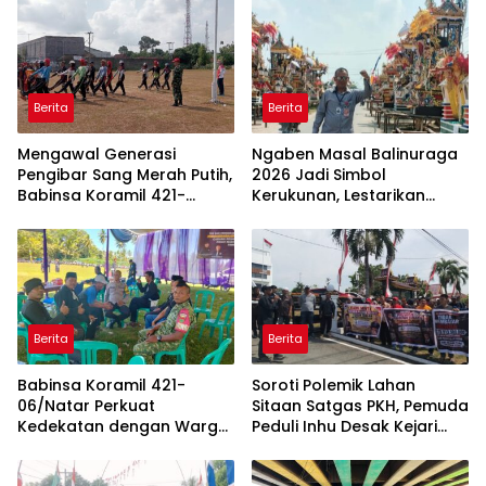
Berita
Berita
Mengawal Generasi
Ngaben Masal Balinuraga
Pengibar Sang Merah Putih,
2026 Jadi Simbol
Babinsa Koramil 421-
Kerukunan, Lestarikan
06/Natar Gembleng
Budaya dan Dorong
Paskibra di Dua
Pariwisata Lampung
Kecamatan Jelang HUT RI
Selatan
ke-81
Berita
Berita
Babinsa Koramil 421-
Soroti Polemik Lahan
06/Natar Perkuat
Sitaan Satgas PKH, Pemuda
Kedekatan dengan Warga
Peduli Inhu Desak Kejari
Lewat Komsos, Bangun
Tinjau dan Cabut KSO PT
Sinergi di Natar dan
PAS