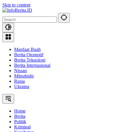
Skip to content
Manfaat Buah
Berita Otomotif
Berita Teknologi
Berita Internasional
Nissan
Mitsubishi
Rusia
Ukraina
Home
Berita
Politik
Kriminal