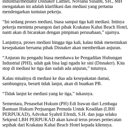
industrial/mediator Disnaker Lamsel, Noviana Susanti, SH., MH
mengatakan ini adalah klarifikasi dan mediasi yang pertama
mendengarkan tuntutan pekerja.
“Ini sedang proses mediasi, biasa sampai tiga kali mediasi. Intinya
pekerja meminta pesangon dari pihak Krakatau Kahai Beach Hotel,
nanti akan di bicarakan dengan pimpinan perusahaan,” ujarnya.
Lanjutnya, proses mediasi hingga tiga kali, kalau tidak menemukan
kesepakatan bersama pihak Disnaker akan memberikan anjuran.
“Anjuran itu pengadu biasa membawa ke Pengadilan Hubungan
Industrial (PHI), udah gak bisa lagi ngadu ke sini (Disnaker). Kita
stop di mediasi ke tiga dan sudah ada anjuran,” tuturnya.
Kalau misalnya di mediasi ke dua ada kesepakatan damai,
sambungnya, berarti tidak lanjut, akan di buatkan PB.
“Tidak lanjut ke mediasi yang ke tiga,” tukasnya.
Sementara, Penasehat Hukum (PH) Edi Irawan dari Lembaga
Bantuan Hukum Perjuangan Pemuda Untuk Keadilan (LBH
PERPUKAD), Advokat Syahril Efendi, S.H. dan juga selaku
Sekjend LBH PERPUKAD akan kawal terus proses pemecatan
sepihak dari Krakatau Kahai Beach Hotel kepada kliennya.