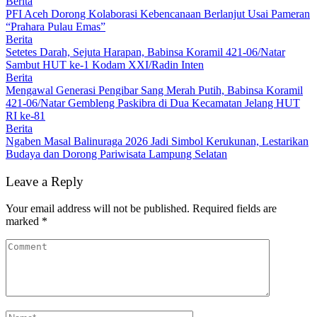
Berita
PFI Aceh Dorong Kolaborasi Kebencanaan Berlanjut Usai Pameran
“Prahara Pulau Emas”
Berita
Setetes Darah, Sejuta Harapan, Babinsa Koramil 421-06/Natar
Sambut HUT ke-1 Kodam XXI/Radin Inten
Berita
Mengawal Generasi Pengibar Sang Merah Putih, Babinsa Koramil
421-06/Natar Gembleng Paskibra di Dua Kecamatan Jelang HUT
RI ke-81
Berita
Ngaben Masal Balinuraga 2026 Jadi Simbol Kerukunan, Lestarikan
Budaya dan Dorong Pariwisata Lampung Selatan
Leave a Reply
Your email address will not be published.
Required fields are
marked
*