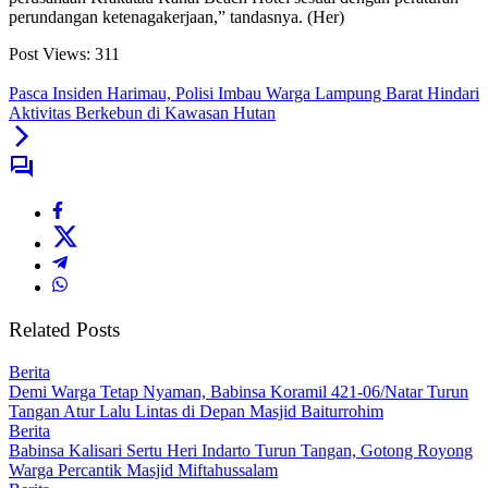
perundangan ketenagakerjaan,” tandasnya. (Her)
Post Views:
311
Pasca Insiden Harimau, Polisi Imbau Warga Lampung Barat Hindari
Aktivitas Berkebun di Kawasan Hutan
Related Posts
Berita
Demi Warga Tetap Nyaman, Babinsa Koramil 421-06/Natar Turun
Tangan Atur Lalu Lintas di Depan Masjid Baiturrohim
Berita
Babinsa Kalisari Sertu Heri Indarto Turun Tangan, Gotong Royong
Warga Percantik Masjid Miftahussalam