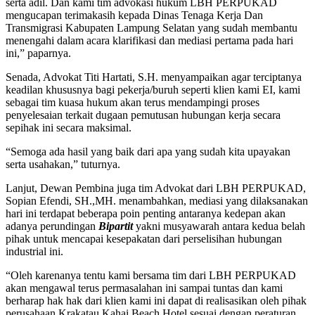
serta adil. Dan kami tim advokasi hukum LBH PERPUKAD
mengucapan terimakasih kepada Dinas Tenaga Kerja Dan
Transmigrasi Kabupaten Lampung Selatan yang sudah membantu
menengahi dalam acara klarifikasi dan mediasi pertama pada hari
ini,” paparnya.
Senada, Advokat Titi Hartati, S.H. menyampaikan agar terciptanya
keadilan khususnya bagi pekerja/buruh seperti klien kami EI, kami
sebagai tim kuasa hukum akan terus mendampingi proses
penyelesaian terkait dugaan pemutusan hubungan kerja secara
sepihak ini secara maksimal.
“Semoga ada hasil yang baik dari apa yang sudah kita upayakan
serta usahakan,” tuturnya.
Lanjut, Dewan Pembina juga tim Advokat dari LBH PERPUKAD,
Sopian Efendi, SH.,MH. menambahkan, mediasi yang dilaksanakan
hari ini terdapat beberapa poin penting antaranya kedepan akan
adanya perundingan
Bipartit
yakni musyawarah antara kedua belah
pihak untuk mencapai kesepakatan dari perselisihan hubungan
industrial ini.
“Oleh karenanya tentu kami bersama tim dari LBH PERPUKAD
akan mengawal terus permasalahan ini sampai tuntas dan kami
berharap hak hak dari klien kami ini dapat di realisasikan oleh pihak
perusahaan Krakatau Kahai Beach Hotel sesuai dengan peraturan