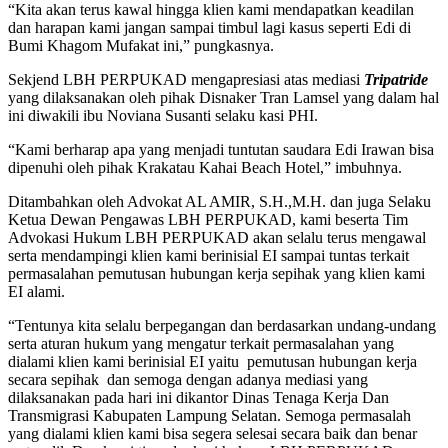
“Kita akan terus kawal hingga klien kami mendapatkan keadilan
dan harapan kami jangan sampai timbul lagi kasus seperti Edi di
Bumi Khagom Mufakat ini,” pungkasnya.
Sekjend LBH PERPUKAD mengapresiasi atas mediasi
Tripatride
yang dilaksanakan oleh pihak Disnaker Tran Lamsel yang dalam hal
ini diwakili ibu Noviana Susanti selaku kasi PHI.
“Kami berharap apa yang menjadi tuntutan saudara Edi Irawan bisa
dipenuhi oleh pihak Krakatau Kahai Beach Hotel,” imbuhnya.
Ditambahkan oleh Advokat AL AMIR, S.H.,M.H. dan juga Selaku
Ketua Dewan Pengawas LBH PERPUKAD, kami beserta Tim
Advokasi Hukum LBH PERPUKAD akan selalu terus mengawal
serta mendampingi klien kami berinisial EI sampai tuntas terkait
permasalahan pemutusan hubungan kerja sepihak yang klien kami
EI alami.
“Tentunya kita selalu berpegangan dan berdasarkan undang-undang
serta aturan hukum yang mengatur terkait permasalahan yang
dialami klien kami berinisial EI yaitu pemutusan hubungan kerja
secara sepihak dan semoga dengan adanya mediasi yang
dilaksanakan pada hari ini dikantor Dinas Tenaga Kerja Dan
Transmigrasi Kabupaten Lampung Selatan. Semoga permasalah
yang dialami klien kami bisa segera selesai secara baik dan benar