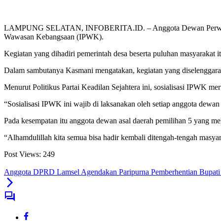
LAMPUNG SELATAN, INFOBERITA.ID. – Anggota Dewan Perwakilan R
Wawasan Kebangsaan (IPWK).
Kegiatan yang dihadiri pemerintah desa beserta puluhan masyarakat 
Dalam sambutanya Kasmani mengatakan, kegiatan yang diselenggaraka
Menurut Politikus Partai Keadilan Sejahtera ini, sosialisasi IPWK m
“Sosialisasi IPWK ini wajib di laksanakan oleh setiap anggota dewan
Pada kesempatan itu anggota dewan asal daerah pemilihan 5 yang me
“Alhamdulillah kita semua bisa hadir kembali ditengah-tengah masyar
Post Views:
249
Anggota DPRD Lamsel Agendakan Paripurna Pemberhentian Bupati da