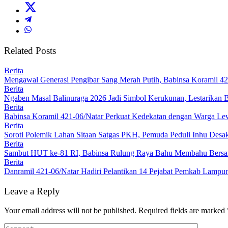
Related Posts
Berita
Mengawal Generasi Pengibar Sang Merah Putih, Babinsa Koramil 4
Berita
Ngaben Masal Balinuraga 2026 Jadi Simbol Kerukunan, Lestarikan 
Berita
Babinsa Koramil 421-06/Natar Perkuat Kedekatan dengan Warga Lew
Berita
Soroti Polemik Lahan Sitaan Satgas PKH, Pemuda Peduli Inhu Des
Berita
Sambut HUT ke-81 RI, Babinsa Rulung Raya Bahu Membahu Bersam
Berita
Danramil 421-06/Natar Hadiri Pelantikan 14 Pejabat Pemkab Lampun
Leave a Reply
Your email address will not be published.
Required fields are marked