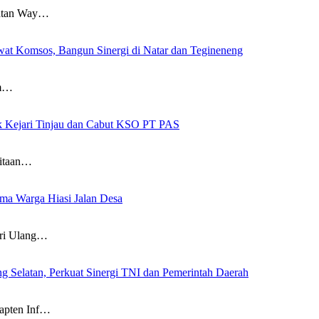
atan Way…
at Komsos, Bangun Sinergi di Natar dan Tegineneng
am…
ak Kejari Tinjau dan Cabut KSO PT PAS
itaan…
a Warga Hiasi Jalan Desa
i Ulang…
g Selatan, Perkuat Sinergi TNI dan Pemerintah Daerah
pten Inf…