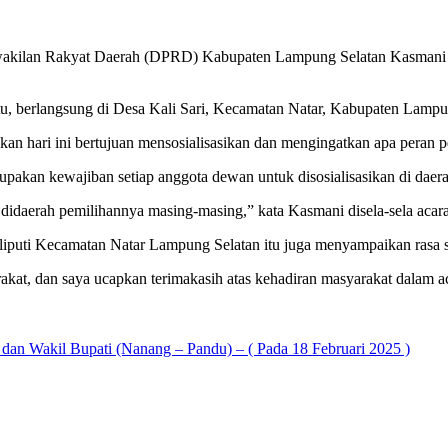
akyat Daerah (DPRD) Kabupaten Lampung Selatan Kasmani S.T., M
itu, berlangsung di Desa Kali Sari, Kecamatan Natar, Kabupaten Lampu
n hari ini bertujuan mensosialisasikan dan mengingatkan apa peran p
erupakan kewajiban setiap anggota dewan untuk disosialisasikan di dae
 didaerah pemilihannya masing-masing,” kata Kasmani disela-sela acara
liputi Kecamatan Natar Lampung Selatan itu juga menyampaikan rasa s
akat, dan saya ucapkan terimakasih atas kehadiran masyarakat dalam ac
n Wakil Bupati (Nanang – Pandu) – ( Pada 18 Februari 2025 )