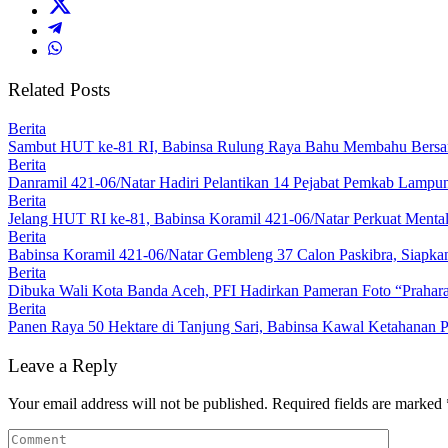
Related Posts
Berita
Sambut HUT ke-81 RI, Babinsa Rulung Raya Bahu Membahu Bersam
Berita
Danramil 421-06/Natar Hadiri Pelantikan 14 Pejabat Pemkab Lampun
Berita
Jelang HUT RI ke-81, Babinsa Koramil 421-06/Natar Perkuat Mental
Berita
Babinsa Koramil 421-06/Natar Gembleng 37 Calon Paskibra, Siapk
Berita
Dibuka Wali Kota Banda Aceh, PFI Hadirkan Pameran Foto “Prahar
Berita
Panen Raya 50 Hektare di Tanjung Sari, Babinsa Kawal Ketahanan P
Leave a Reply
Your email address will not be published.
Required fields are marked