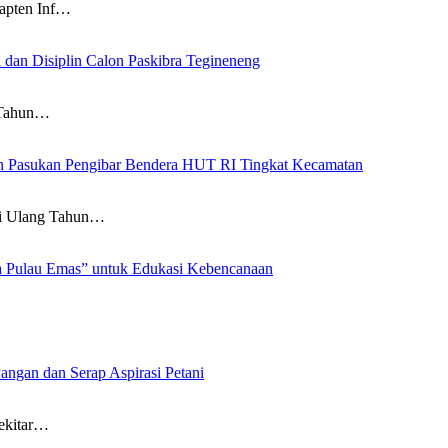
pten Inf…
 dan Disiplin Calon Paskibra Tegineneng
 Tahun…
an Pasukan Pengibar Bendera HUT RI Tingkat Kecamatan
 Ulang Tahun…
a Pulau Emas” untuk Edukasi Kebencanaan
angan dan Serap Aspirasi Petani
ekitar…