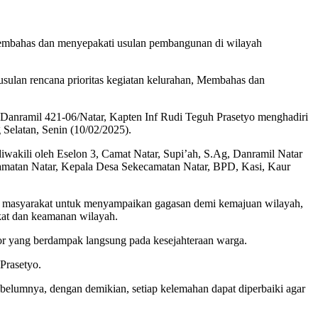
mbahas dan menyepakati usulan pembangunan di wilayah
lan rencana prioritas kegiatan kelurahan, Membahas dan
ramil 421-06/Natar, Kapten Inf Rudi Teguh Prasetyo menghadiri
elatan, Senin (10/02/2025).
akili oleh Eselon 3, Camat Natar, Supi’ah, S.Ag, Danramil Natar
matan Natar, Kepala Desa Sekecamatan Natar, BPD, Kasi, Kaur
i masyarakat untuk menyampaikan gagasan demi kemajuan wilayah,
kat dan keamanan wilayah.
tor yang berdampak langsung pada kesejahteraan warga.
Prasetyo.
belumnya, dengan demikian, setiap kelemahan dapat diperbaiki agar