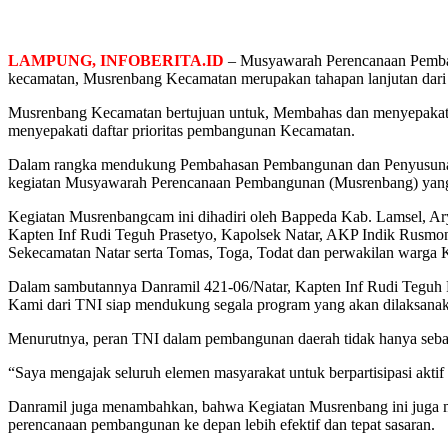
LAMPUNG, INFOBERITA.ID
– Musyawarah Perencanaan Pemba
kecamatan, Musrenbang Kecamatan merupakan tahapan lanjutan dari
Musrenbang Kecamatan bertujuan untuk, Membahas dan menyepakati 
menyepakati daftar prioritas pembangunan Kecamatan.
Dalam rangka mendukung Pembahasan Pembangunan dan Penyusunan 
kegiatan Musyawarah Perencanaan Pembangunan (Musrenbang) yang 
Kegiatan Musrenbangcam ini dihadiri oleh Bappeda Kab. Lamsel, Ar
Kapten Inf Rudi Teguh Prasetyo, Kapolsek Natar, AKP Indik Rusmo
Sekecamatan Natar serta Tomas, Toga, Todat dan perwakilan warga 
Dalam sambutannya Danramil 421-06/Natar, Kapten Inf Rudi Teguh 
Kami dari TNI siap mendukung segala program yang akan dilaksanak
Menurutnya, peran TNI dalam pembangunan daerah tidak hanya sebata
“Saya mengajak seluruh elemen masyarakat untuk berpartisipasi akti
Danramil juga menambahkan, bahwa Kegiatan Musrenbang ini juga menj
perencanaan pembangunan ke depan lebih efektif dan tepat sasaran.