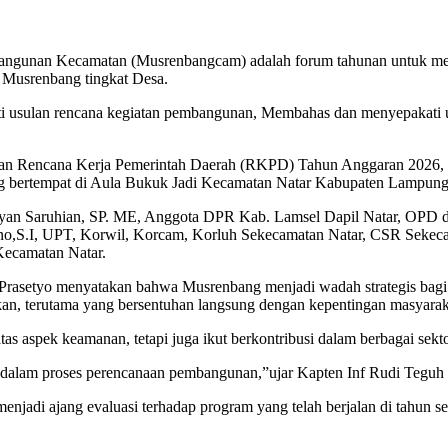
ngunan Kecamatan (Musrenbangcam) adalah forum tahunan untuk me
 Musrenbang tingkat Desa.
usulan rencana kegiatan pembangunan, Membahas dan menyepakati usu
Rencana Kerja Pemerintah Daerah (RKPD) Tahun Anggaran 2026, Dan
bertempat di Aula Bukuk Jadi Kecamatan Natar Kabupaten Lampung S
yan Saruhian, SP. ME, Anggota DPR Kab. Lamsel Dapil Natar, OPD diw
no,S.I, UPT, Korwil, Korcam, Korluh Sekecamatan Natar, CSR Sekeca
Kecamatan Natar.
Prasetyo menyatakan bahwa Musrenbang menjadi wadah strategis bag
an, terutama yang bersentuhan langsung dengan kepentingan masyara
s aspek keamanan, tetapi juga ikut berkontribusi dalam berbagai sek
f dalam proses perencanaan pembangunan,”ujar Kapten Inf Rudi Teguh 
adi ajang evaluasi terhadap program yang telah berjalan di tahun se