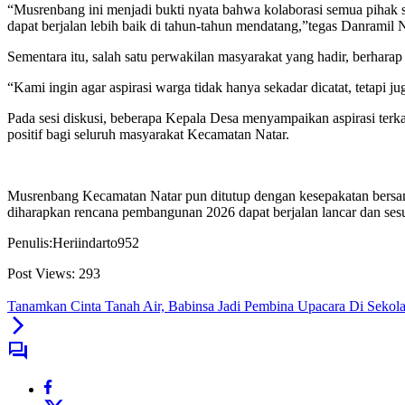
“Musrenbang ini menjadi bukti nyata bahwa kolaborasi semua piha
dapat berjalan lebih baik di tahun-tahun mendatang,”tegas Danramil N
Sementara itu, salah satu perwakilan masyarakat yang hadir, berhara
“Kami ingin agar aspirasi warga tidak hanya sekadar dicatat, tetapi j
Pada sesi diskusi, beberapa Kepala Desa menyampaikan aspirasi ter
positif bagi seluruh masyarakat Kecamatan Natar.
Musrenbang Kecamatan Natar pun ditutup dengan kesepakatan bersama
diharapkan rencana pembangunan 2026 dapat berjalan lancar dan sesu
Penulis:Heriindarto952
Post Views:
293
Tanamkan Cinta Tanah Air, Babinsa Jadi Pembina Upacara Di Sekol