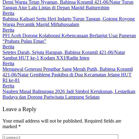
Demi Warga Tetap Nyaman, Babinsa Koramil 421-06/Natar Turun
Tangan Atur Lalu Lintas di Depan Masjid Baiturrohim
Berita
Babinsa Kalisari Sertu Heri Indarto Turun Tangan, Gotong Royong
Warga Percantik Masjid Miftahussalam
Berita
PFI Aceh Dorong Kolaborasi Kebencanaan Berlanjut Usai Pameran
“Prahara Pulau Emas”
Berita
Setetes Darah, Sejuta Harapan, Babinsa Koramil 421-06/Natar
Sambut HUT ke-1 Kodam XXI/Radin Inten
Berita
Mengawal Generasi Pengibar Sang Merah Putih, Babinsa Koramil
421-06/Natar Gembleng Paskibra di Dua Kecamatan Jelang HUT
RI ke-81
Berita
Ngaben Masal Balinuraga 2026 Jadi Simbol Kerukunan, Lestarikan
Budaya dan Dorong Pariwisata Lampung Selatan
Leave a Reply
Your email address will not be published.
Required fields are
marked
*