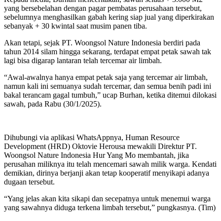
yang bersebelahan dengan pagar pembatas perusahaan tersebut,
sebelumnya menghasilkan gabah kering siap jual yang diperkirakan
sebanyak + 30 kwintal saat musim panen tiba.
Akan tetapi, sejak PT. Woongsol Nature Indonesia berdiri pada
tahun 2014 silam hingga sekarang, terdapat empat petak sawah tak
lagi bisa digarap lantaran telah tercemar air limbah.
“Awal-awalnya hanya empat petak saja yang tercemar air limbah,
namun kali ini semuanya sudah tercemar, dan semua benih padi ini
bakal terancam gagal tumbuh,” ucap Burhan, ketika ditemui dilokasi
sawah, pada Rabu (30/1/2025).
Dihubungi via aplikasi WhatsAppnya, Human Resource
Development (HRD) Oktovie Herousa mewakili Direktur PT.
Woongsol Nature Indonesia Hur Yang Mo membantah, jika
perusahan miliknya itu telah mencemari sawah milik warga. Kendati
demikian, dirinya berjanji akan tetap kooperatif menyikapi adanya
dugaan tersebut.
“Yang jelas akan kita sikapi dan secepatnya untuk menemui warga
yang sawahnya diduga terkena limbah tersebut,” pungkasnya. (Tim)