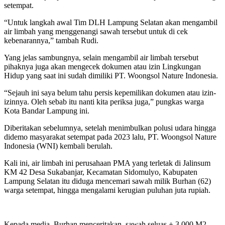
setempat.
“Untuk langkah awal Tim DLH Lampung Selatan akan mengambil
air limbah yang menggenangi sawah tersebut untuk di cek
kebenarannya,” tambah Rudi.
Yang jelas sambungnya, selain mengambil air limbah tersebut
pihaknya juga akan mengecek dokumen atau izin Lingkungan
Hidup yang saat ini sudah dimiliki PT. Woongsol Nature Indonesia.
“Sejauh ini saya belum tahu persis kepemilikan dokumen atau izin-
izinnya. Oleh sebab itu nanti kita periksa juga,” pungkas warga
Kota Bandar Lampung ini.
Diberitakan sebelumnya, setelah menimbulkan polusi udara hingga
didemo masyarakat setempat pada 2023 lalu, PT. Woongsol Nature
Indonesia (WNI) kembali berulah.
Kali ini, air limbah ini perusahaan PMA yang terletak di Jalinsum
KM 42 Desa Sukabanjar, Kecamatan Sidomulyo, Kabupaten
Lampung Selatan itu diduga mencemari sawah milik Burhan (62)
warga setempat, hingga mengalami kerugian puluhan juta rupiah.
Kepada media, Burhan menceritakan, sawah seluas + 3.000 M2