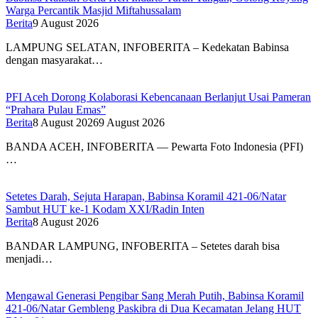
Warga Percantik Masjid Miftahussalam
Berita
9 August 2026
LAMPUNG SELATAN, INFOBERITA – Kedekatan Babinsa
dengan masyarakat…
PFI Aceh Dorong Kolaborasi Kebencanaan Berlanjut Usai Pameran
“Prahara Pulau Emas”
Berita
8 August 2026
9 August 2026
BANDA ACEH, INFOBERITA — Pewarta Foto Indonesia (PFI)
…
Setetes Darah, Sejuta Harapan, Babinsa Koramil 421-06/Natar
Sambut HUT ke-1 Kodam XXI/Radin Inten
Berita
8 August 2026
BANDAR LAMPUNG, INFOBERITA – Setetes darah bisa
menjadi…
Mengawal Generasi Pengibar Sang Merah Putih, Babinsa Koramil
421-06/Natar Gembleng Paskibra di Dua Kecamatan Jelang HUT