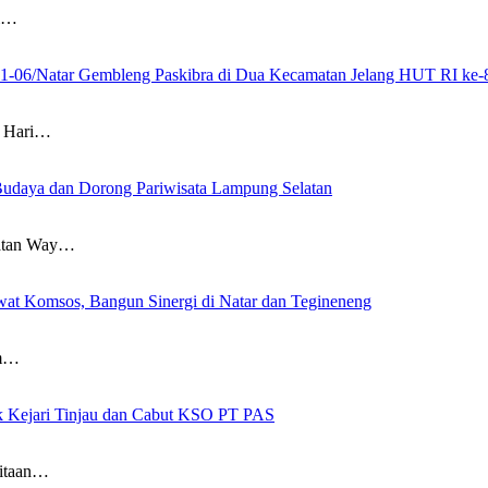
i…
21-06/Natar Gembleng Paskibra di Dua Kecamatan Jelang HUT RI ke-
 Hari…
Budaya dan Dorong Pariwisata Lampung Selatan
atan Way…
at Komsos, Bangun Sinergi di Natar dan Tegineneng
am…
ak Kejari Tinjau dan Cabut KSO PT PAS
itaan…