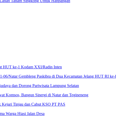
 Lahan Tanam Singkong Untuk Hanpangan
mbut HUT ke-1 Kodam XXI/Radin Inten
21-06/Natar Gembleng Paskibra di Dua Kecamatan Jelang HUT RI ke-
Budaya dan Dorong Pariwisata Lampung Selatan
at Komsos, Bangun Sinergi di Natar dan Tegineneng
ak Kejari Tinjau dan Cabut KSO PT PAS
a Warga Hiasi Jalan Desa