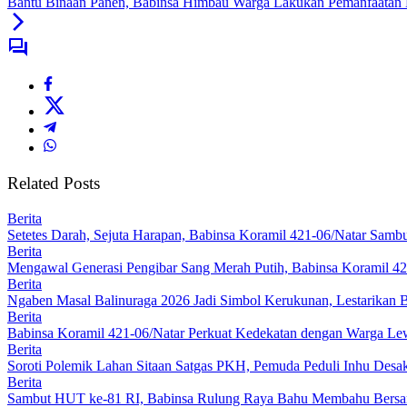
Bantu Binaan Panen, Babinsa Himbau Warga Lakukan Pemanfaatan
Related Posts
Berita
Setetes Darah, Sejuta Harapan, Babinsa Koramil 421-06/Natar Sa
Berita
Mengawal Generasi Pengibar Sang Merah Putih, Babinsa Koramil 4
Berita
Ngaben Masal Balinuraga 2026 Jadi Simbol Kerukunan, Lestarikan 
Berita
Babinsa Koramil 421-06/Natar Perkuat Kedekatan dengan Warga Lew
Berita
Soroti Polemik Lahan Sitaan Satgas PKH, Pemuda Peduli Inhu Des
Berita
Sambut HUT ke-81 RI, Babinsa Rulung Raya Bahu Membahu Bersam