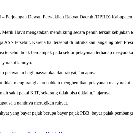
I – Perjuangan Dewan Perwakilan Rakyat Daerah (DPRD) Kabupaten L
rik Havit mengatakan mendukung secara penuh terkait kebijakan ters
a ASN tersebut. Karena hal tersebut di-intruksikan langsung oleh Pre
nsi tersebut tidak berdampak pada sektor pelayanan terhadap masyaraka
syarakat lainnya.
ap pelayanan bagi masyarakat dan rakyat,” ucapnya.
ebut tidak mengurangi atau bahkan menghentikan pelayanan masyarakat.
mah sakit pakai KTP, sekarang tidak bisa diklaim,” ujarnya.
apat saja nantinya merugikan rakyat.
kyat yang bayar pajak berupa bayar pajak PBB, bayar pajak pembanguna